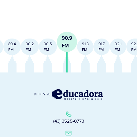
90.9
89.4
90.2
90.5
91.3
91.7
92.1
92
FM
FM
FM
FM
FM
FM
FM
FM
(43) 3525-0773