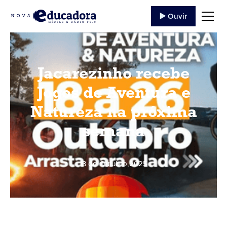
▶️ Ouvir
Jacarezinho recebe
Jogos de Aventura e
Natureza na próxima
semana
13 de Outubro
,
2025