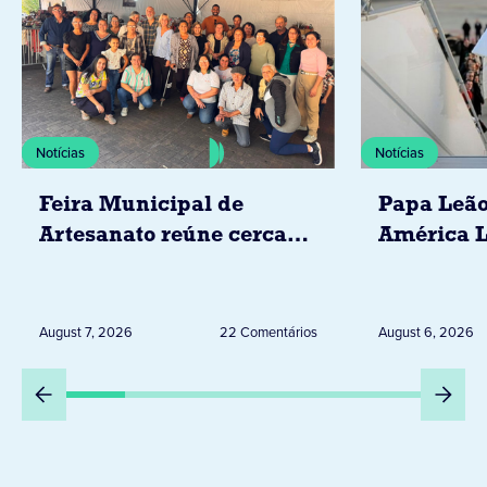
Notícias
Notícias
Feira Municipal de
Papa Leão
Artesanato reúne cerca
América L
de 20 expositores neste
novembro,
sábado em Jacarezinho
Uruguai, 
Peru
August 7, 2026
22 Comentários
August 6, 2026