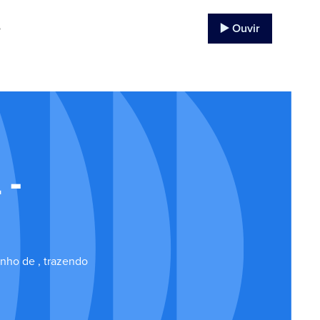
▶️ Ouvir
o
 -
nho de , trazendo