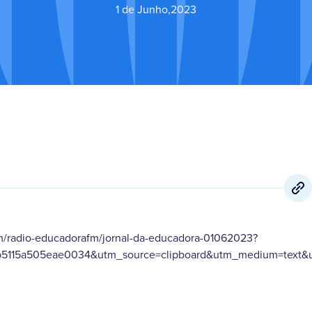
1 de Junho
,
2023
m/radio-educadorafm/jornal-da-educadora-01062023?
b5115a505eae0034&utm_source=clipboard&utm_medium=text&u