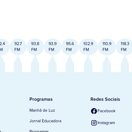
2.4
92.7
93.8
93.9
95.6
102.9
110.9
118.3
M
FM
FM
FM
FM
FM
FM
FM
Programas
Redes Sociais
Manhã de Luz
Facebook
Jornal Educadora
Instagram
e
Programas