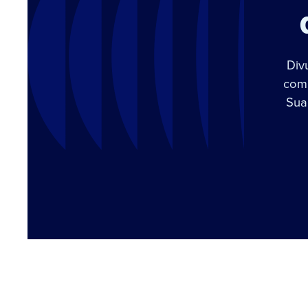
Div
com 
Sua