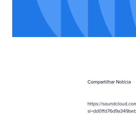
Compartilhar Notícia
https://soundcloud.co
si=dd0ffd76d9a349be