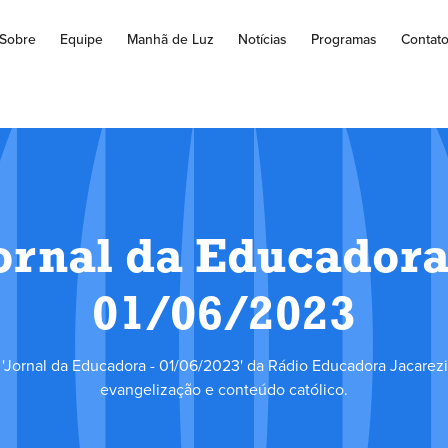
Sobre
Equipe
Manhã de Luz
Notícias
Programas
Contat
ornal da Educadora
01/06/2023
'Jornal da Educadora - 01/06/2023' da Rádio Educadora Jacarezi
evangelização e conteúdo católico.