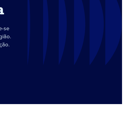
a
e-se
gião.
ção.