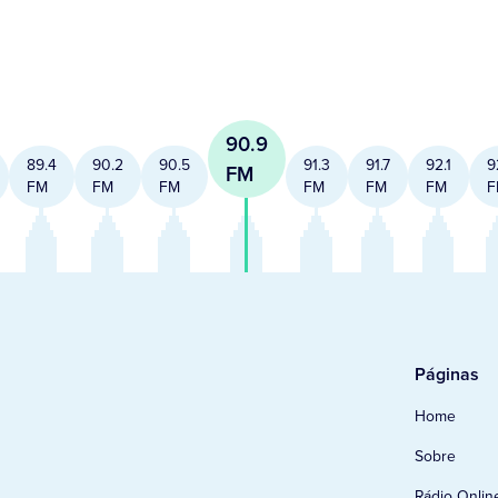
90.9
89.4
90.2
90.5
91.3
91.7
92.1
9
FM
FM
FM
FM
FM
FM
FM
F
Páginas
Home
Sobre
Rádio Onlin