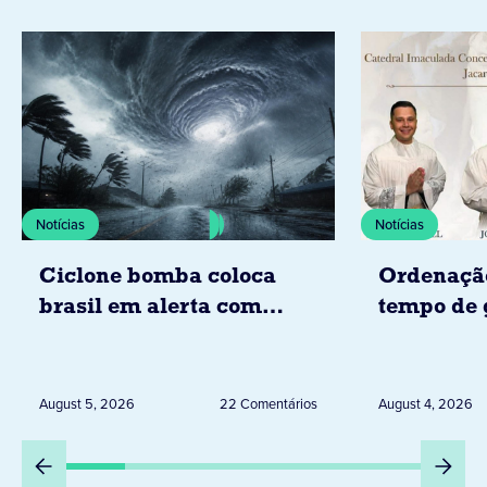
Notícias
Notícias
Ciclone bomba coloca
Ordenaçã
brasil em alerta com
tempo de 
tempestades, ventos e
Diocese d
granizo previstos entre os
dias 6 e 8 de agosto
August 5, 2026
22 Comentários
August 4, 2026