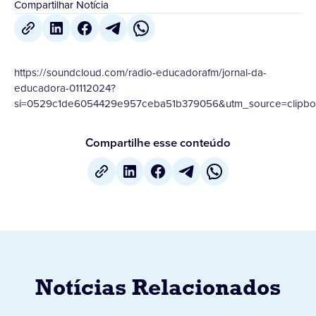
Compartilhar Notícia
https://soundcloud.com/radio-educadorafm/jornal-da-
educadora-01112024?
si=0529c1de6054429e957ceba51b379056&utm_source=clipboa
Compartilhe esse conteúdo
Notícias Relacionados