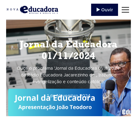
▶️ Ouvir
Jornal da Educadora
01/11/2024
Ouça o programa 'Jornal da Educadora 01/11/2024'
da Rádio Educadora Jacarezinho de , trazendo
evangelização e conteúdo católico.
1 de Novembro
,
2024