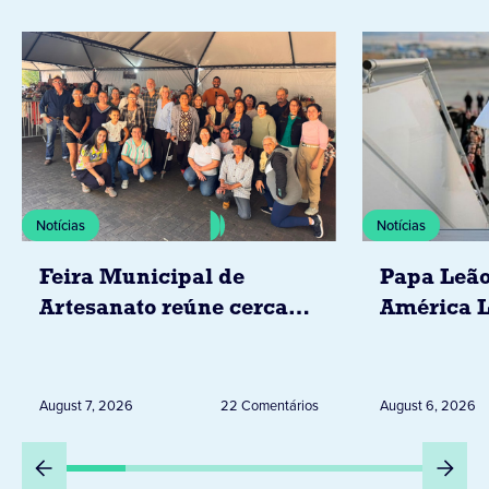
Notícias
Notícias
Feira Municipal de
Papa Leão
Artesanato reúne cerca
América L
de 20 expositores neste
novembro,
sábado em Jacarezinho
Uruguai, 
Peru
August 7, 2026
22 Comentários
August 6, 2026