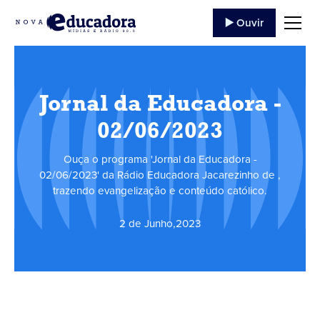
▶️ Ouvir
Jornal da Educadora -
02/06/2023
Ouça o programa 'Jornal da Educadora -
02/06/2023' da Rádio Educadora Jacarezinho de ,
trazendo evangelização e conteúdo católico.
2 de Junho
,
2023