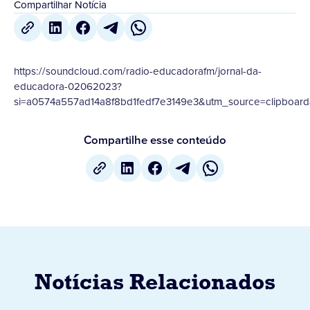
Compartilhar Notícia
https://soundcloud.com/radio-educadorafm/jornal-da-
educadora-02062023?
si=a0574a557ad14a8f8bd1fedf7e3149e3&utm_source=clipboard
Compartilhe esse conteúdo
Notícias Relacionados