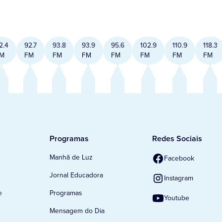
2.4
92.7
93.8
93.9
95.6
102.9
110.9
118.3
M
FM
FM
FM
FM
FM
FM
FM
Programas
Redes Sociais
Manhã de Luz
Facebook
Jornal Educadora
Instagram
e
Programas
Youtube
Mensagem do Dia