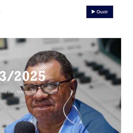
▶️ Ouvir
o
03/2025
nho de , trazendo