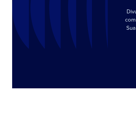
Div
com 
Sua