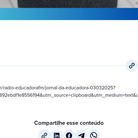
om/radio-educadorafm/jornal-da-educadora-03032025?
892ebdf1e8556194&utm_source=clipboard&utm_medium=text&ut
Compartilhe esse conteúdo