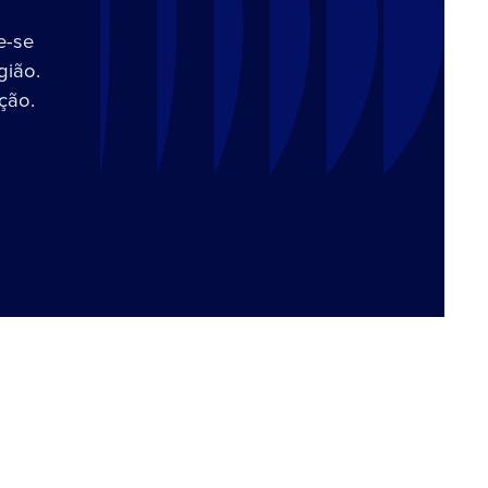
e-se
gião.
ção.