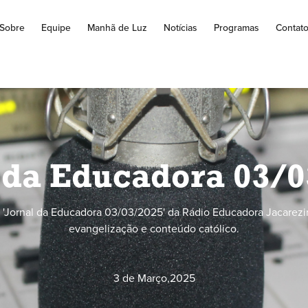
Sobre
Equipe
Manhã de Luz
Notícias
Programas
Contat
 da Educadora 03/
'Jornal da Educadora 03/03/2025' da Rádio Educadora Jacarezi
evangelização e conteúdo católico.
3 de Março
,
2025