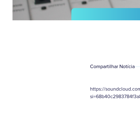
Compartilhar Notícia
https://soundcloud.c
si=68b40c2983784f3a