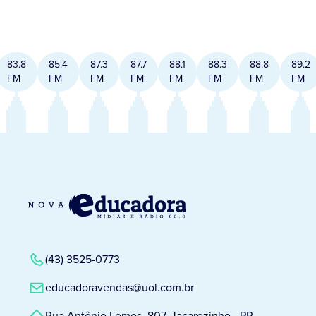
83.8
85.4
87.3
87.7
88.1
88.3
88.8
89.2
FM
FM
FM
FM
FM
FM
FM
FM
(43) 3525-0773
educadoravendas@uol.com.br
Rua Antônio Lemos, 807, Jacarezinho - PR