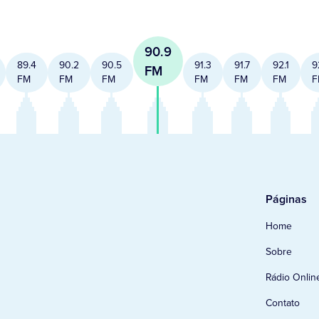
90.9
89.4
90.2
90.5
91.3
91.7
92.1
9
FM
FM
FM
FM
FM
FM
FM
F
Páginas
Home
Sobre
Rádio Onlin
Contato