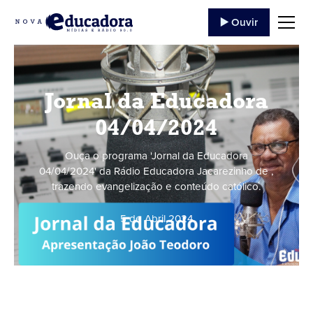
▶️ Ouvir
Jornal da Educadora
04/04/2024
Ouça o programa 'Jornal da Educadora
04/04/2024' da Rádio Educadora Jacarezinho de ,
trazendo evangelização e conteúdo católico.
5 de Abril
,
2024