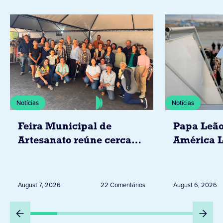
Notícias
Notícias
Feira Municipal de
Papa Leão
Artesanato reúne cerca
América L
de 20 expositores neste
novembro,
sábado em Jacarezinho
Uruguai, 
Peru
August 7, 2026
22 Comentários
August 6, 2026