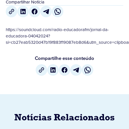
Compartilhar Notícia
https://soundcloud.com/radio-educadorafm/jornal-da-
educadora-04042024?
si=cb27eab5320d47b19f883f19087eb8d6&utm_source=clipboar
Compartilhe esse conteúdo
Notícias Relacionados