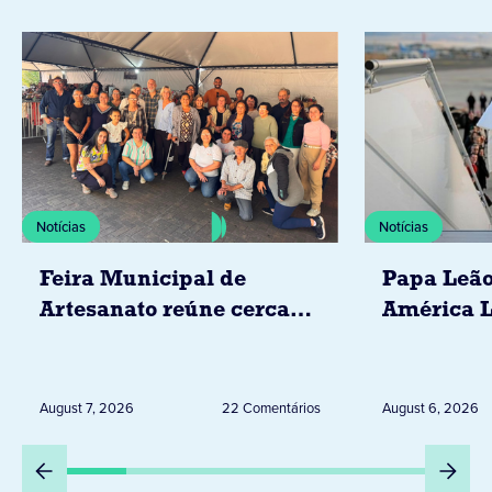
Notícias
Notícias
Feira Municipal de
Papa Leão
Artesanato reúne cerca
América L
de 20 expositores neste
novembro,
sábado em Jacarezinho
Uruguai, 
Peru
August 7, 2026
22 Comentários
August 6, 2026