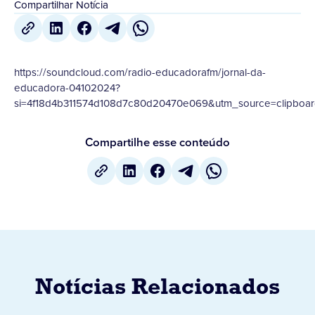
Compartilhar Notícia
https://soundcloud.com/radio-educadorafm/jornal-da-
educadora-04102024?
si=4f18d4b311574d108d7c80d20470e069&utm_source=clipboar
Compartilhe esse conteúdo
Notícias Relacionados