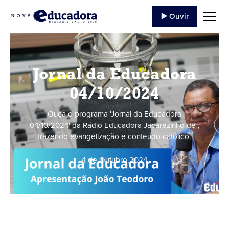
▶️ Ouvir
Jornal da Educadora
04/10/2024
Ouça o programa 'Jornal da Educadora
04/10/2024' da Rádio Educadora Jacarezinho de ,
trazendo evangelização e conteúdo católico.
4 de Outubro
,
2024