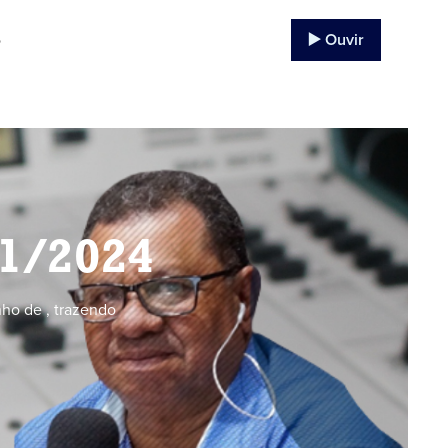
▶️ Ouvir
o
11/2024
ho de , trazendo