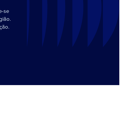
e-se
gião.
ção.