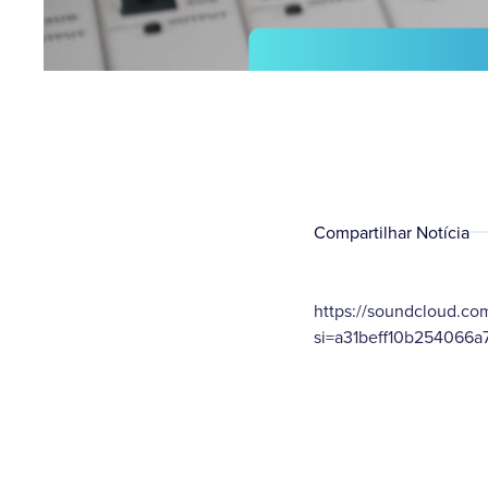
Compartilhar Notícia
https://soundcloud.co
si=a31beff10b254066