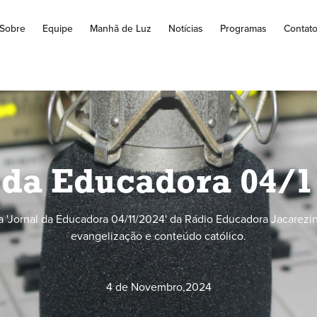
Sobre
Equipe
Manhã de Luz
Notícias
Programas
Contat
 da Educadora 04/
 'Jornal da Educadora 04/11/2024' da Rádio Educadora Jacarezin
evangelização e conteúdo católico.
4 de Novembro
,
2024