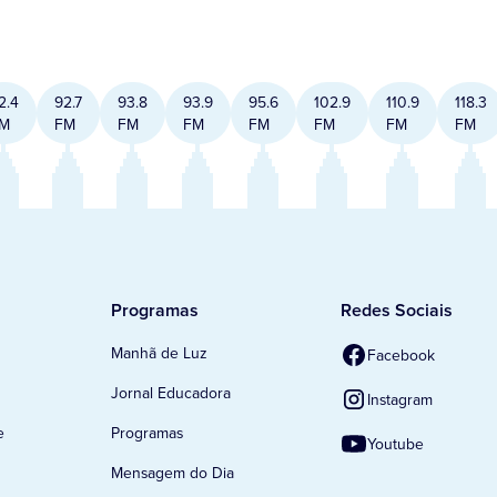
2.4
92.7
93.8
93.9
95.6
102.9
110.9
118.3
M
FM
FM
FM
FM
FM
FM
FM
Programas
Redes Sociais
Manhã de Luz
Facebook
Jornal Educadora
Instagram
e
Programas
Youtube
Mensagem do Dia