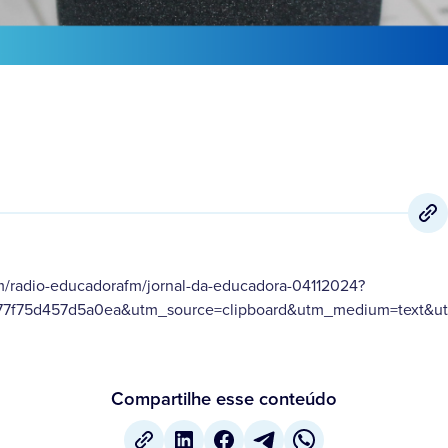
m/radio-educadorafm/jornal-da-educadora-04112024?
a77f75d457d5a0ea&utm_source=clipboard&utm_medium=text&ut
Compartilhe esse conteúdo