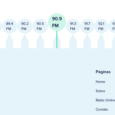
90.9
89.4
90.2
90.5
91.3
91.7
92.1
9
FM
FM
FM
FM
FM
FM
FM
F
Páginas
Home
Sobre
Rádio Onlin
Contato