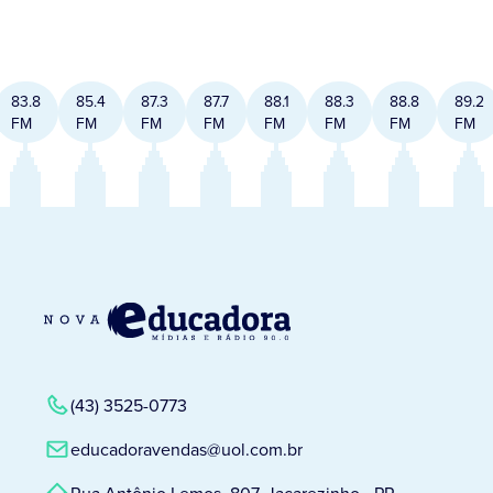
83.8
85.4
87.3
87.7
88.1
88.3
88.8
89.2
FM
FM
FM
FM
FM
FM
FM
FM
(43) 3525-0773
educadoravendas@uol.com.br