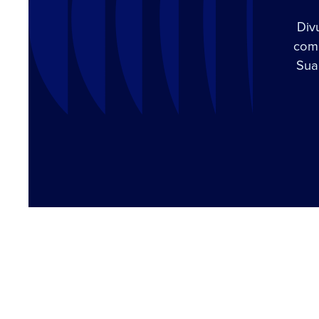
Div
com 
Sua