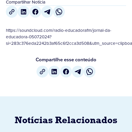
Compartilhar Notícia
https://soundcloud.com/radio-educadorafm/jornal-da-
educadora-05072024?
si=283c376eda2242b3af65c6f2cca3d508&utm_source=clipboa
Compartilhe esse conteúdo
Notícias Relacionados