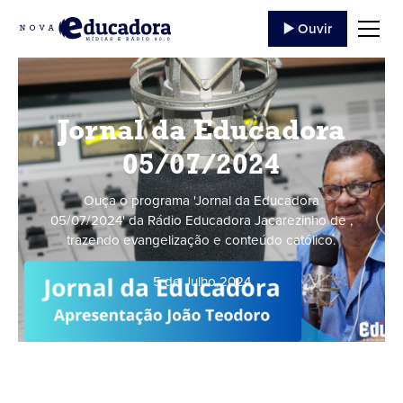
▶️ Ouvir
Jornal da Educadora
05/07/2024
Ouça o programa 'Jornal da Educadora
05/07/2024' da Rádio Educadora Jacarezinho de ,
trazendo evangelização e conteúdo católico.
5 de Julho
,
2024