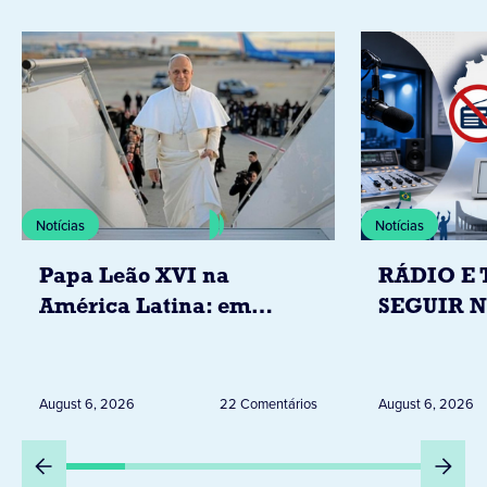
Notícias
Notícias
Papa Leão XVI na
RÁDIO E 
América Latina: em
SEGUIR 
novembro, visitará
RESTRIÇ
Uruguai, Argentina e
ELEITORA
Peru
DESTA Q
August 6, 2026
22 Comentários
August 6, 2026
DIA 6