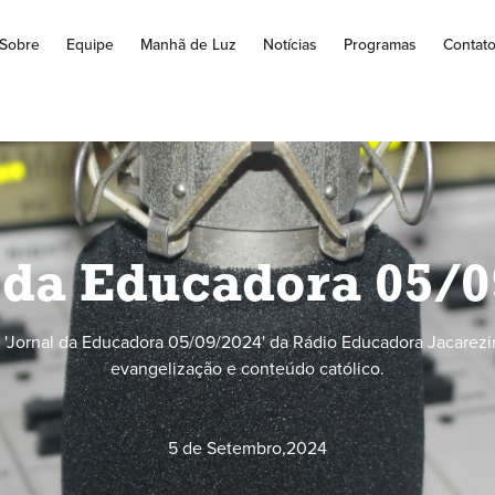
Sobre
Equipe
Manhã de Luz
Notícias
Programas
Contat
 da Educadora 05/
'Jornal da Educadora 05/09/2024' da Rádio Educadora Jacarezi
evangelização e conteúdo católico.
5 de Setembro
,
2024