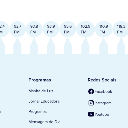
2.4
92.7
93.8
93.9
95.6
102.9
110.9
118.3
M
FM
FM
FM
FM
FM
FM
FM
Programas
Redes Sociais
Manhã de Luz
Facebook
Jornal Educadora
Instagram
e
Programas
Youtube
Mensagem do Dia