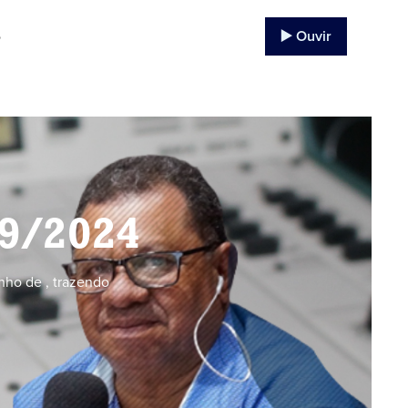
▶️ Ouvir
o
09/2024
nho de , trazendo