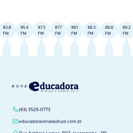
83.8
85.4
87.3
87.7
88.1
88.3
88.8
89.2
FM
FM
FM
FM
FM
FM
FM
FM
(43) 3525-0773
educadoravendas@uol.com.br