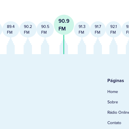
90.9
89.4
90.2
90.5
91.3
91.7
92.1
9
FM
FM
FM
FM
FM
FM
FM
F
Páginas
Home
Sobre
Rádio Onlin
Contato