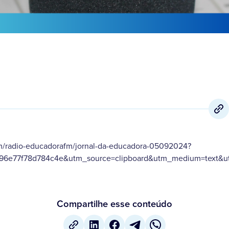
om/radio-educadorafm/jornal-da-educadora-05092024?
996e77f78d784c4e&utm_source=clipboard&utm_medium=text&ut
Compartilhe esse conteúdo