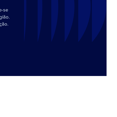
e-se
gião.
ção.