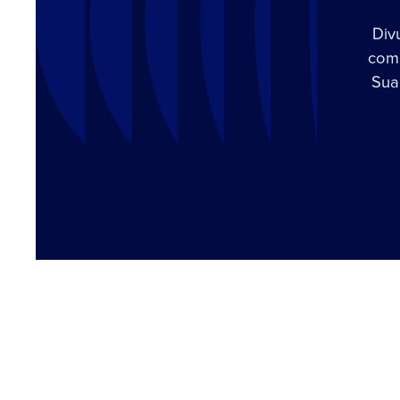
Div
com 
Sua