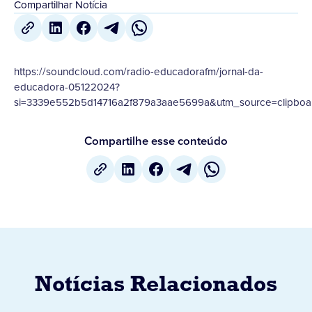
Compartilhar Notícia
https://soundcloud.com/radio-educadorafm/jornal-da-
educadora-05122024?
si=3339e552b5d14716a2f879a3aae5699a&utm_source=clipboar
Compartilhe esse conteúdo
Notícias Relacionados