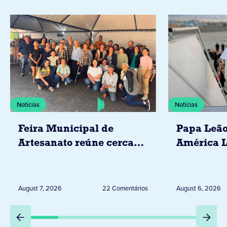
Notícias
Notícias
Feira Municipal de
Papa Leão
Artesanato reúne cerca
América L
de 20 expositores neste
novembro,
sábado em Jacarezinho
Uruguai, 
Peru
August 7, 2026
22 Comentários
August 6, 2026