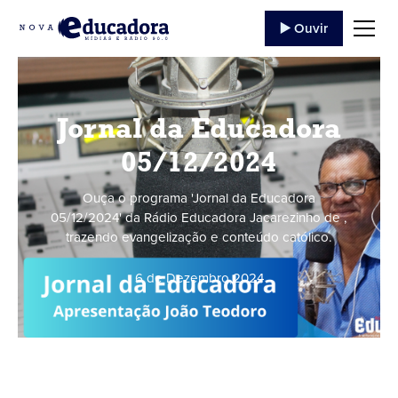
▶️ Ouvir
Jornal da Educadora
05/12/2024
Ouça o programa 'Jornal da Educadora
05/12/2024' da Rádio Educadora Jacarezinho de ,
trazendo evangelização e conteúdo católico.
6 de Dezembro
,
2024