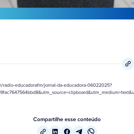
om/radio-educadorafm/jornal-da-educadora-06022025?
99fac7647564bbd8&utm_source=clipboard&utm_medium=text&ut
Compartilhe esse conteúdo