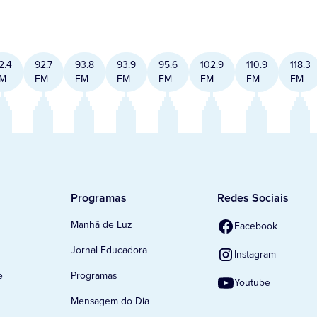
2.4
92.7
93.8
93.9
95.6
102.9
110.9
118.3
M
FM
FM
FM
FM
FM
FM
FM
Programas
Redes Sociais
Manhã de Luz
Facebook
Jornal Educadora
Instagram
e
Programas
Youtube
Mensagem do Dia