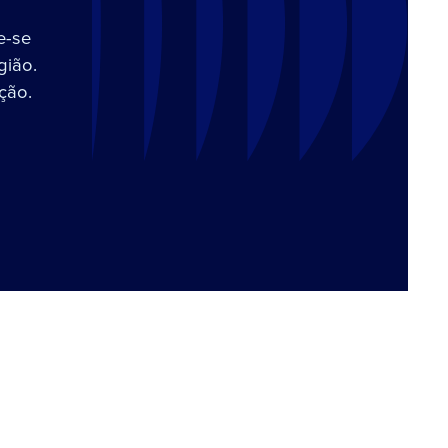
e-se
gião.
ção.