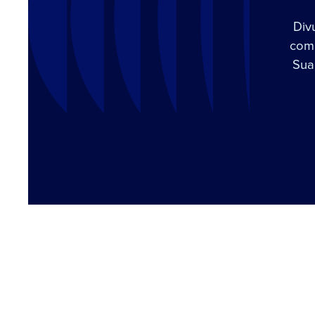
Div
com 
Sua