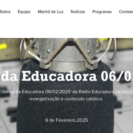
Sobre
Equipe
Manhã de Luz
Notícias
Programas
Contat
 da Educadora 06/
'Jornal da Educadora 06/02/2025' da Rádio Educadora Jacarezi
evangelização e conteúdo católico.
6 de Fevereiro
,
2025