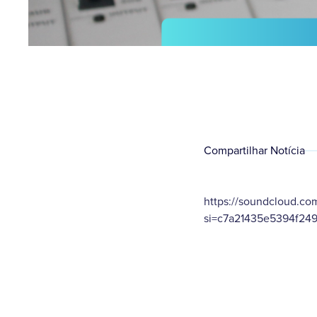
Compartilhar Notícia
https://soundcloud.c
si=c7a21435e5394f24