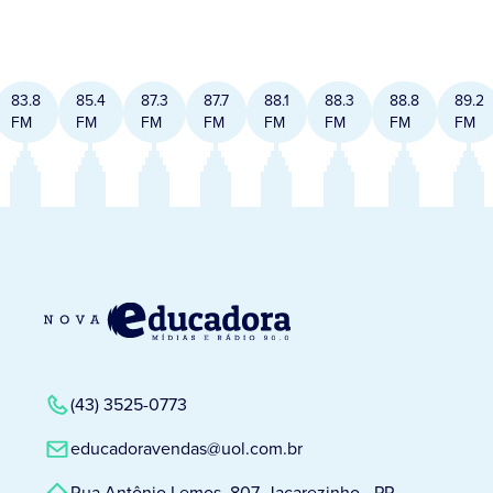
83.8
85.4
87.3
87.7
88.1
88.3
88.8
89.2
FM
FM
FM
FM
FM
FM
FM
FM
(43) 3525-0773
educadoravendas@uol.com.br
Rua Antônio Lemos, 807, Jacarezinho - PR