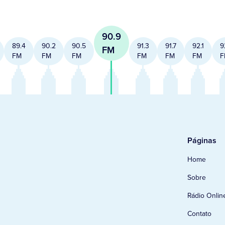
90.9
89.4
90.2
90.5
91.3
91.7
92.1
9
FM
FM
FM
FM
FM
FM
FM
F
Páginas
Home
Sobre
Rádio Onlin
Contato