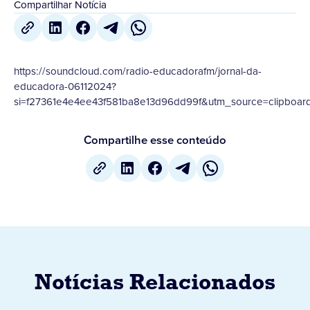
Compartilhar Notícia
https://soundcloud.com/radio-educadorafm/jornal-da-
educadora-06112024?
si=f27361e4e4ee43f581ba8e13d96dd99f&utm_source=clipboar
Compartilhe esse conteúdo
Notícias Relacionados