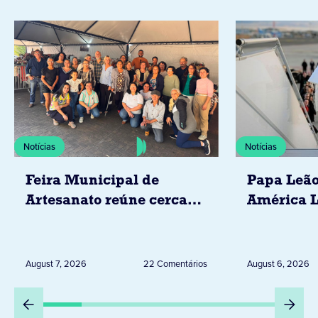
Notícias
Notícias
Feira Municipal de
Papa Leão
Artesanato reúne cerca
América L
de 20 expositores neste
novembro,
sábado em Jacarezinho
Uruguai, 
Peru
August 7, 2026
22 Comentários
August 6, 2026