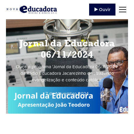
▶️ Ouvir
Jornal da Educadora
06/11/2024
Ouça o programa 'Jornal da Educadora 06/11/2024'
da Rádio Educadora Jacarezinho de , trazendo
evangelização e conteúdo católico.
7 de Novembro
,
2024