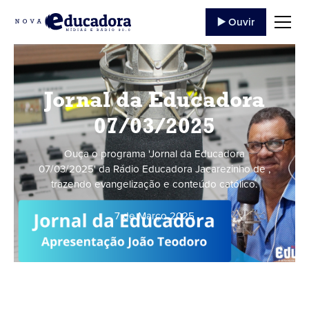
▶️ Ouvir
Jornal da Educadora
07/03/2025
Ouça o programa 'Jornal da Educadora
07/03/2025' da Rádio Educadora Jacarezinho de ,
trazendo evangelização e conteúdo católico.
7 de Março
,
2025