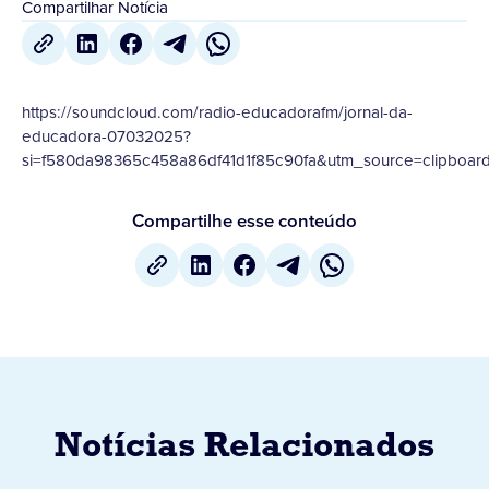
Compartilhar Notícia
https://soundcloud.com/radio-educadorafm/jornal-da-
educadora-07032025?
si=f580da98365c458a86df41d1f85c90fa&utm_source=clipboar
Compartilhe esse conteúdo
Notícias Relacionados