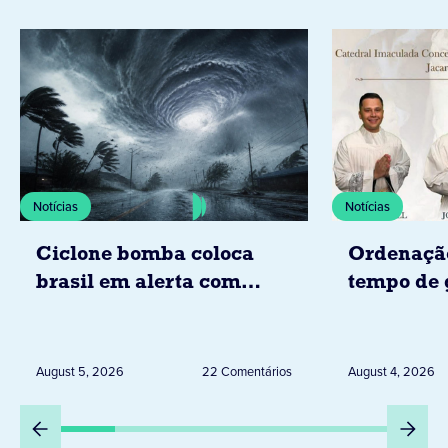
Notícias
Notícias
Ciclone bomba coloca
Ordenaçã
brasil em alerta com
tempo de 
tempestades, ventos e
Diocese d
granizo previstos entre os
dias 6 e 8 de agosto
August 5, 2026
22 Comentários
August 4, 2026