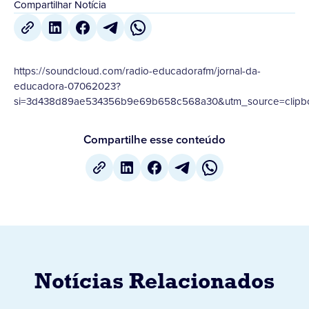
Compartilhar Notícia
https://soundcloud.com/radio-educadorafm/jornal-da-
educadora-07062023?
si=3d438d89ae534356b9e69b658c568a30&utm_source=clipboa
Compartilhe esse conteúdo
Notícias Relacionados