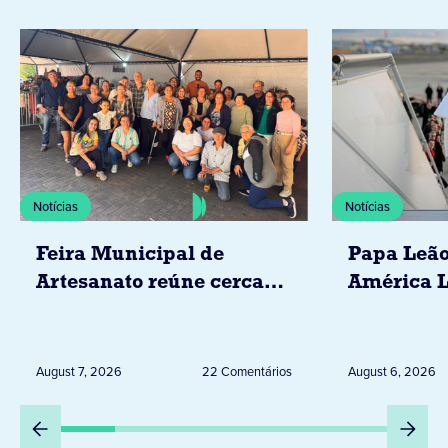
Notícias
Notícias
Feira Municipal de
Papa Leão
Artesanato reúne cerca
América L
de 20 expositores neste
novembro,
sábado em Jacarezinho
Uruguai, 
Peru
August 7, 2026
22 Comentários
August 6, 2026