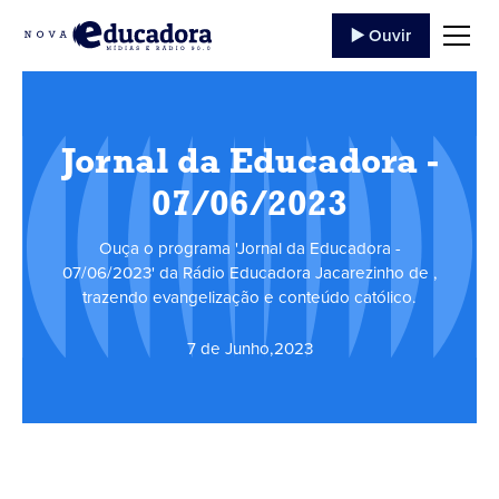
▶️ Ouvir
Jornal da Educadora -
07/06/2023
Ouça o programa 'Jornal da Educadora -
07/06/2023' da Rádio Educadora Jacarezinho de ,
trazendo evangelização e conteúdo católico.
7 de Junho
,
2023