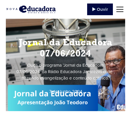
▶️ Ouvir
Jornal da Educadora
07/06/2024
Ouça o programa 'Jornal da Educadora
07/06/2024' da Rádio Educadora Jacarezinho de ,
trazendo evangelização e conteúdo católico.
7 de Junho
,
2024