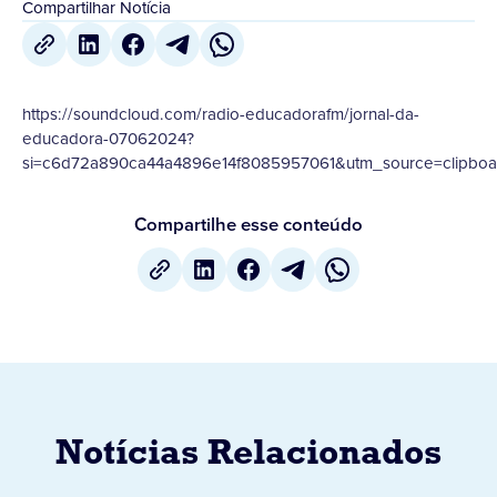
Compartilhar Notícia
https://soundcloud.com/radio-educadorafm/jornal-da-
educadora-07062024?
si=c6d72a890ca44a4896e14f8085957061&utm_source=clipboar
Compartilhe esse conteúdo
Notícias Relacionados