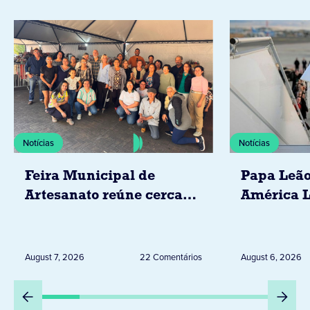
Notícias
Notícias
Feira Municipal de
Papa Leão
Artesanato reúne cerca
América L
de 20 expositores neste
novembro,
sábado em Jacarezinho
Uruguai, 
Peru
August 7, 2026
22 Comentários
August 6, 2026