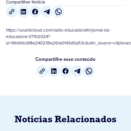
Compartilhar Notícia
https://soundcloud.com/radio-educadorafm/jornal-da-
educadora-07102024?
si=9fe6fdc6f8a240239a261a0143d5a53c&utm_source=clipboar
Compartilhe esse conteúdo
Notícias Relacionados