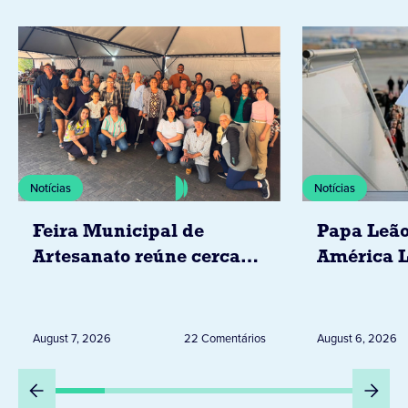
Notícias
Notícias
Feira Municipal de
Papa Leão
Artesanato reúne cerca
América L
de 20 expositores neste
novembro,
sábado em Jacarezinho
Uruguai, 
Peru
August 7, 2026
22 Comentários
August 6, 2026