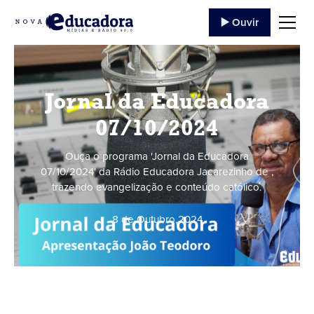
▶️ Ouvir
Jornal da Educadora
07/10/2024
Ouça o programa 'Jornal da Educadora
07/10/2024' da Rádio Educadora Jacarezinho de ,
trazendo evangelização e conteúdo católico.
8 de Outubro
,
2024