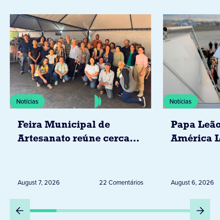
Notícias
Notícias
Feira Municipal de
Papa Leão
Artesanato reúne cerca
América L
de 20 expositores neste
novembro,
sábado em Jacarezinho
Uruguai, 
Peru
August 7, 2026
22 Comentários
August 6, 2026