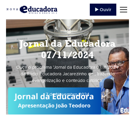
▶️ Ouvir
Jornal da Educadora
07/11/2024
Ouça o programa 'Jornal da Educadora 07/11/2024'
da Rádio Educadora Jacarezinho de , trazendo
evangelização e conteúdo católico.
7 de Novembro
,
2024