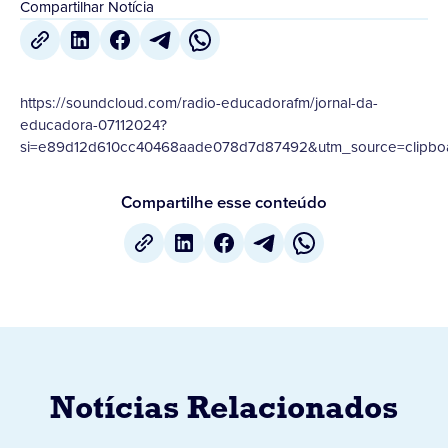
Compartilhar Notícia
https://soundcloud.com/radio-educadorafm/jornal-da-
educadora-07112024?
si=e89d12d610cc40468aade078d7d87492&utm_source=clipboa
Compartilhe esse conteúdo
Notícias Relacionados