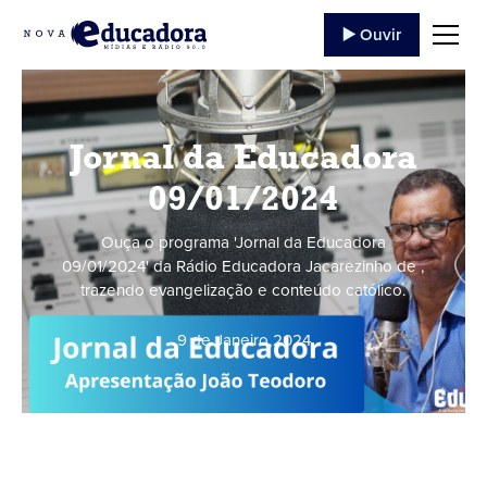
▶️ Ouvir
Jornal da Educadora
09/01/2024
Ouça o programa 'Jornal da Educadora
09/01/2024' da Rádio Educadora Jacarezinho de ,
trazendo evangelização e conteúdo católico.
9 de Janeiro
,
2024