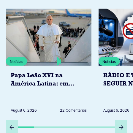
Notícias
Notícias
Papa Leão XVI na
RÁDIO E 
América Latina: em
SEGUIR 
novembro, visitará
RESTRIÇ
Uruguai, Argentina e
ELEITORA
Peru
DESTA Q
August 6, 2026
22 Comentários
August 6, 2026
DIA 6