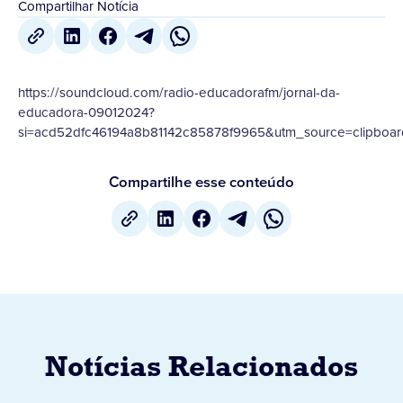
Compartilhar Notícia
https://soundcloud.com/radio-educadorafm/jornal-da-
educadora-09012024?
si=acd52dfc46194a8b81142c85878f9965&utm_source=clipboar
Compartilhe esse conteúdo
Notícias Relacionados