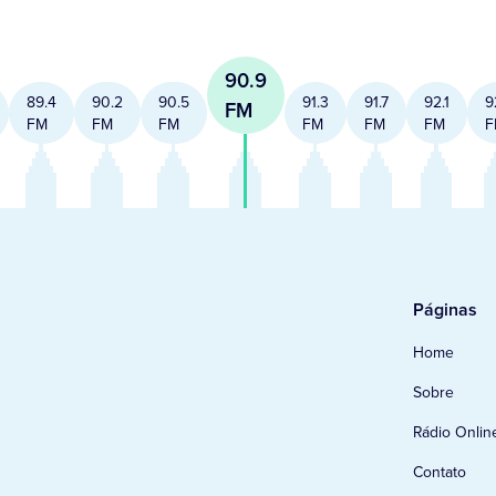
90.9
89.4
90.2
90.5
91.3
91.7
92.1
9
FM
FM
FM
FM
FM
FM
FM
F
Páginas
Home
Sobre
Rádio Onlin
Contato