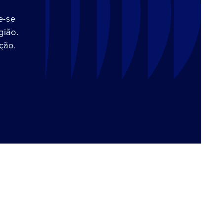
e-se
gião.
ção.