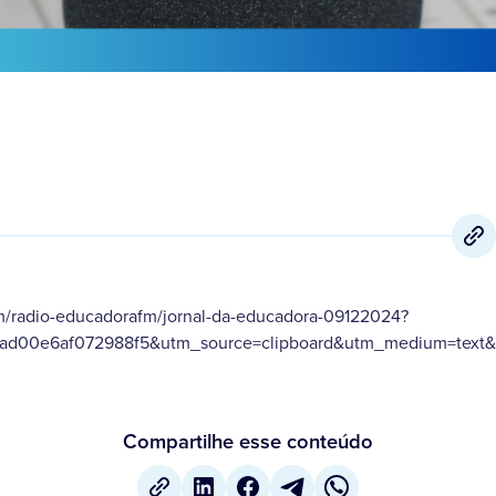
m/radio-educadorafm/jornal-da-educadora-09122024?
ad00e6af072988f5&utm_source=clipboard&utm_medium=text&u
Compartilhe esse conteúdo