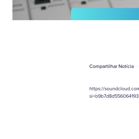
Compartilhar Notícia
https://soundcloud.co
si=b9b7d8d556064193