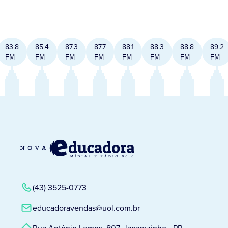
83.8
85.4
87.3
87.7
88.1
88.3
88.8
89.2
FM
FM
FM
FM
FM
FM
FM
FM
(43) 3525-0773
educadoravendas@uol.com.br