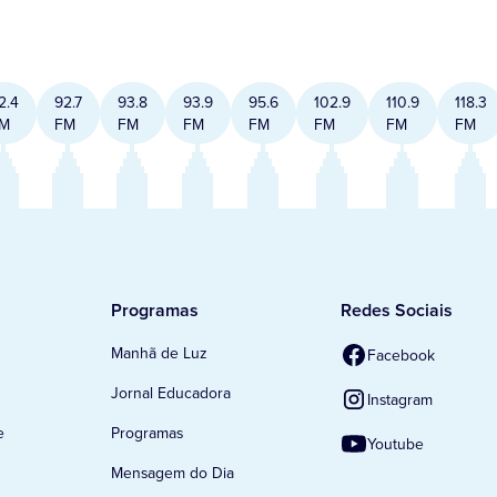
2.4
92.7
93.8
93.9
95.6
102.9
110.9
118.3
M
FM
FM
FM
FM
FM
FM
FM
Programas
Redes Sociais
Manhã de Luz
Facebook
Jornal Educadora
Instagram
e
Programas
Youtube
Mensagem do Dia