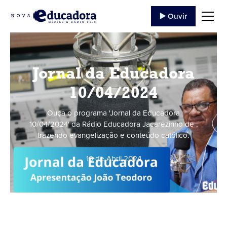
▶️ Ouvir
Jornal da Educadora
10/04/2024
Ouça o programa 'Jornal da Educadora
10/04/2024' da Rádio Educadora Jacarezinho de ,
trazendo evangelização e conteúdo católico.
10 de Abril
,
2024