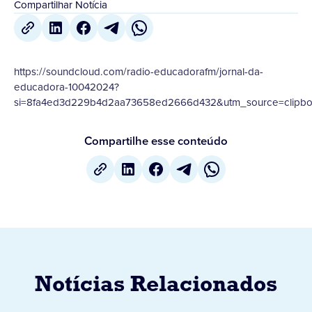
Compartilhar Notícia
https://soundcloud.com/radio-educadorafm/jornal-da-
educadora-10042024?
si=8fa4ed3d229b4d2aa73658ed2666d432&utm_source=clipboa
Compartilhe esse conteúdo
Notícias Relacionados