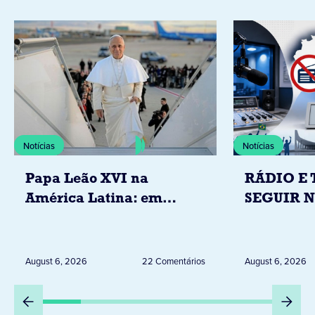
Notícias
Notícias
Papa Leão XVI na
RÁDIO E 
América Latina: em
SEGUIR 
novembro, visitará
RESTRIÇ
Uruguai, Argentina e
ELEITORA
Peru
DESTA Q
August 6, 2026
22 Comentários
August 6, 2026
DIA 6