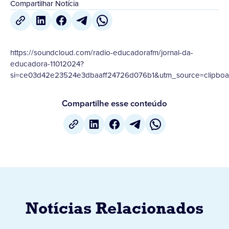
Compartilhar Notícia
https://soundcloud.com/radio-educadorafm/jornal-da-
educadora-11012024?
si=ce03d42e23524e3dbaaff24726d076b1&utm_source=clipboar
Compartilhe esse conteúdo
Notícias Relacionados