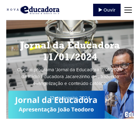
▶️ Ouvir
Jornal da Educadora
11/01/2024
Ouça o programa 'Jornal da Educadora 11/01/2024'
da Rádio Educadora Jacarezinho de , trazendo
evangelização e conteúdo católico.
12 de Janeiro
,
2024