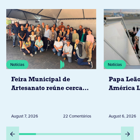
Notícias
Notícias
Feira Municipal de
Papa Leão
Artesanato reúne cerca
América L
de 20 expositores neste
novembro,
sábado em Jacarezinho
Uruguai, 
Peru
August 7, 2026
22 Comentários
August 6, 2026