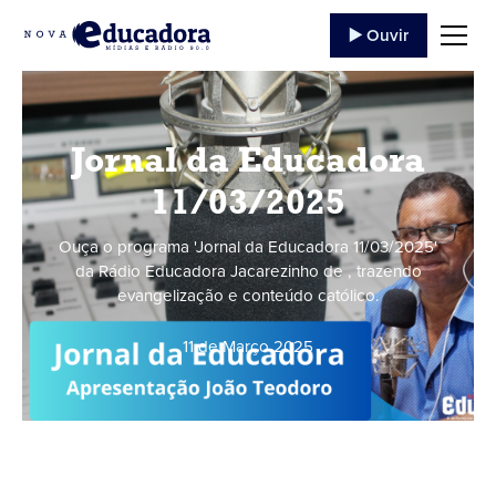
▶️ Ouvir
Jornal da Educadora
11/03/2025
Ouça o programa 'Jornal da Educadora 11/03/2025'
da Rádio Educadora Jacarezinho de , trazendo
evangelização e conteúdo católico.
11 de Março
,
2025