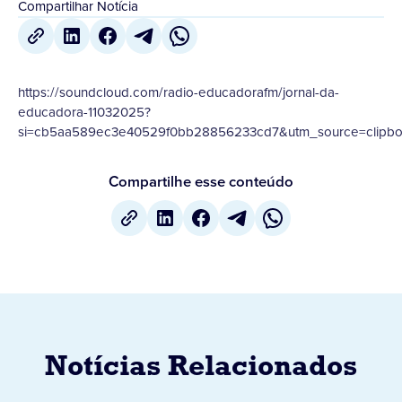
Compartilhar Notícia
https://soundcloud.com/radio-educadorafm/jornal-da-
educadora-11032025?
si=cb5aa589ec3e40529f0bb28856233cd7&utm_source=clipboa
Compartilhe esse conteúdo
Notícias Relacionados