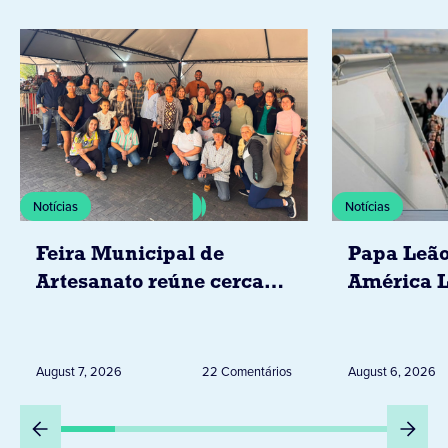
Notícias
Notícias
Feira Municipal de
Papa Leão
Artesanato reúne cerca
América L
de 20 expositores neste
novembro,
sábado em Jacarezinho
Uruguai, 
Peru
August 7, 2026
22 Comentários
August 6, 2026