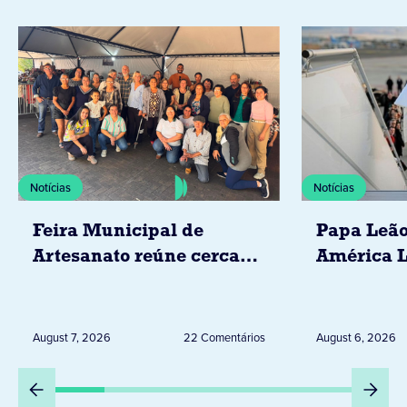
Notícias
Notícias
Feira Municipal de
Papa Leão
Artesanato reúne cerca
América L
de 20 expositores neste
novembro,
sábado em Jacarezinho
Uruguai, 
Peru
August 7, 2026
22 Comentários
August 6, 2026