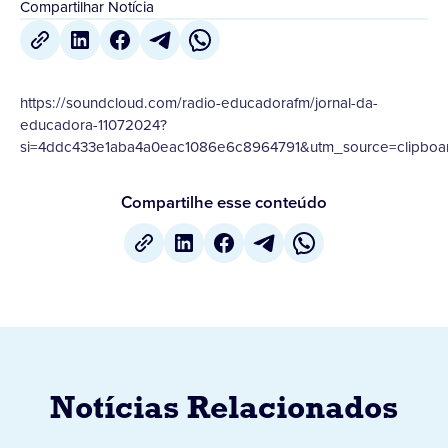
Compartilhar Notícia
https://soundcloud.com/radio-educadorafm/jornal-da-
educadora-11072024?
si=4ddc433e1aba4a0eac1086e6c8964791&utm_source=clipboar
Compartilhe esse conteúdo
Notícias Relacionados