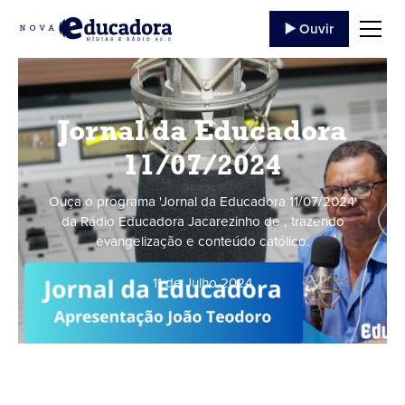
▶️ Ouvir
Jornal da Educadora
11/07/2024
Ouça o programa 'Jornal da Educadora 11/07/2024'
da Rádio Educadora Jacarezinho de , trazendo
evangelização e conteúdo católico.
11 de Julho
,
2024