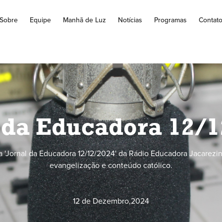
Sobre
Equipe
Manhã de Luz
Notícias
Programas
Contat
 da Educadora 12/
 'Jornal da Educadora 12/12/2024' da Rádio Educadora Jacarezin
evangelização e conteúdo católico.
12 de Dezembro
,
2024