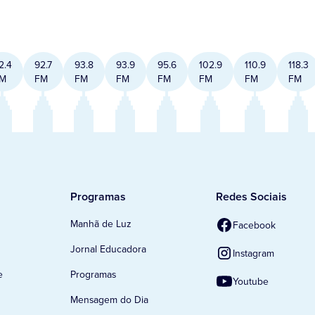
2.4
92.7
93.8
93.9
95.6
102.9
110.9
118.3
M
FM
FM
FM
FM
FM
FM
FM
Programas
Redes Sociais
Manhã de Luz
Facebook
Jornal Educadora
Instagram
e
Programas
Youtube
Mensagem do Dia