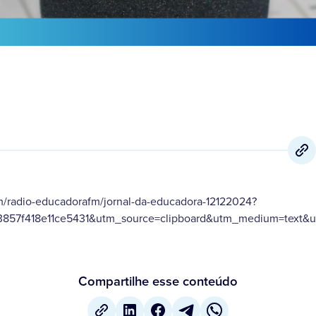
m/radio-educadorafm/jornal-da-educadora-12122024?
857f418e11ce5431&utm_source=clipboard&utm_medium=text&ut
Compartilhe esse conteúdo