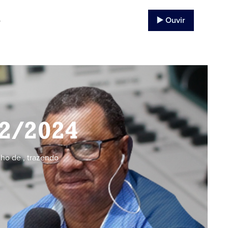
▶️ Ouvir
o
12/2024
ho de , trazendo