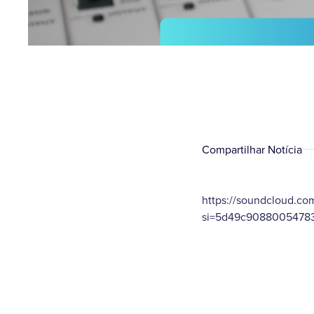
Compartilhar Notícia
https://soundcloud.co
si=5d49c90880054783