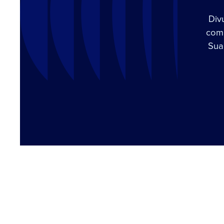
Div
com 
Sua