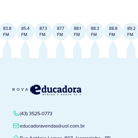
83.8
85.4
87.3
87.7
88.1
88.3
88.8
89.2
FM
FM
FM
FM
FM
FM
FM
FM
(43) 3525-0773
educadoravendas@uol.com.br