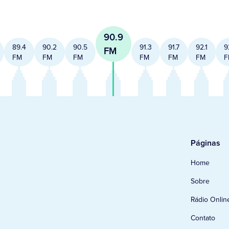
90.9
89.4
90.2
90.5
91.3
91.7
92.1
9
FM
FM
FM
FM
FM
FM
FM
F
Páginas
Home
Sobre
Rádio Onlin
Contato