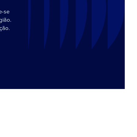
e-se
gião.
ção.