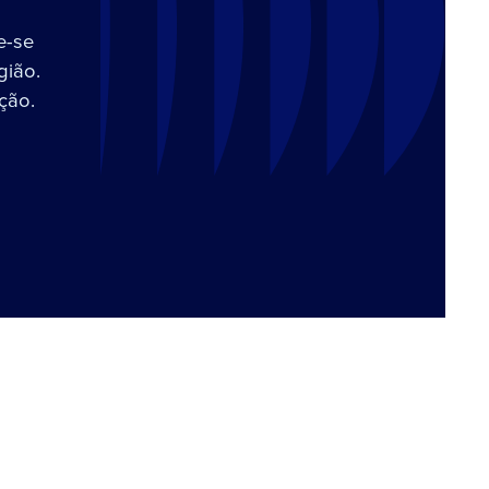
e-se
gião.
ção.