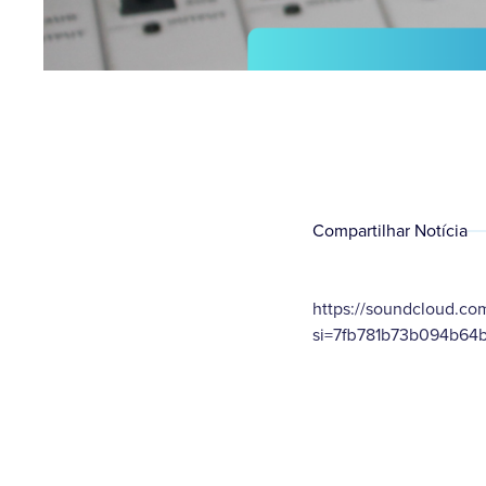
Compartilhar Notícia
https://soundcloud.co
si=7fb781b73b094b64