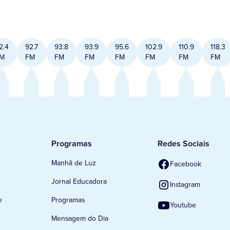
2.4
92.7
93.8
93.9
95.6
102.9
110.9
118.3
M
FM
FM
FM
FM
FM
FM
FM
Programas
Redes Sociais
Manhã de Luz
Facebook
Jornal Educadora
Instagram
e
Programas
Youtube
Mensagem do Dia