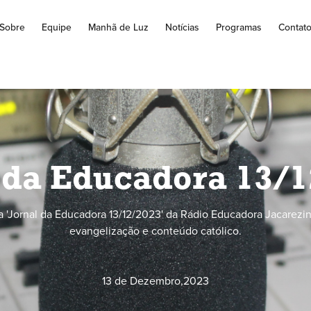
Sobre
Equipe
Manhã de Luz
Notícias
Programas
Contat
 da Educadora 13/
 'Jornal da Educadora 13/12/2023' da Rádio Educadora Jacarezin
evangelização e conteúdo católico.
13 de Dezembro
,
2023