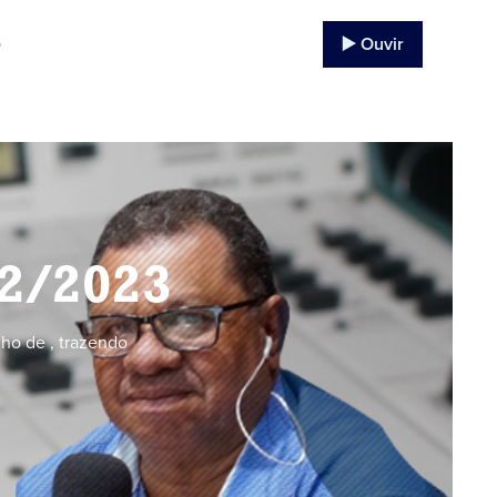
▶️ Ouvir
o
12/2023
ho de , trazendo