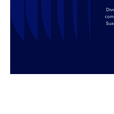
Div
com 
Sua