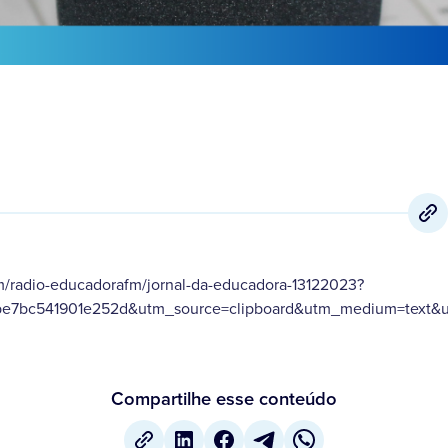
m/radio-educadorafm/jornal-da-educadora-13122023?
be7bc541901e252d&utm_source=clipboard&utm_medium=text&ut
Compartilhe esse conteúdo