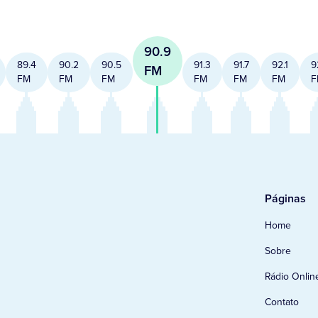
90.9
89.4
90.2
90.5
91.3
91.7
92.1
9
FM
FM
FM
FM
FM
FM
FM
F
Páginas
Home
Sobre
Rádio Onlin
Contato