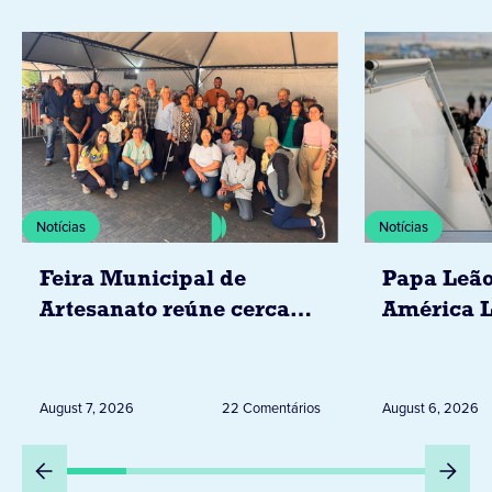
Notícias
Notícias
Feira Municipal de
Papa Leão
Artesanato reúne cerca
América L
de 20 expositores neste
novembro,
sábado em Jacarezinho
Uruguai, 
Peru
August 7, 2026
22 Comentários
August 6, 2026