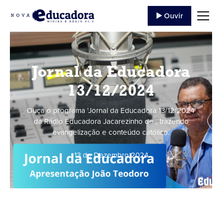
▶️ Ouvir
Jornal da Educadora
13/12/2024
Ouça o programa 'Jornal da Educadora 13/12/2024'
da Rádio Educadora Jacarezinho de , trazendo
evangelização e conteúdo católico.
13 de Dezembro
,
2024