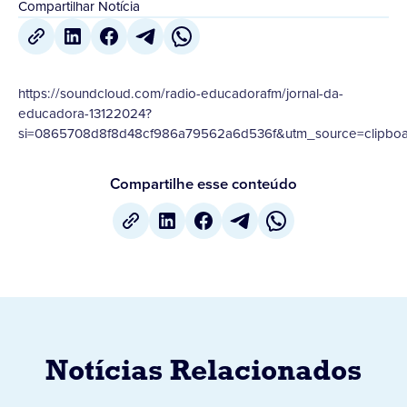
Compartilhar Notícia
https://soundcloud.com/radio-educadorafm/jornal-da-
educadora-13122024?
si=0865708d8f8d48cf986a79562a6d536f&utm_source=clipboa
Compartilhe esse conteúdo
Notícias Relacionados