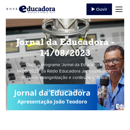
▶️ Ouvir
Jornal da Educadora -
14/08/2023
Ouça o programa 'Jornal da Educadora -
14/08/2023' da Rádio Educadora Jacarezinho de ,
trazendo evangelização e conteúdo católico.
14 de Agosto
,
2023