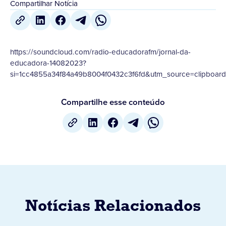
Compartilhar Notícia
https://soundcloud.com/radio-educadorafm/jornal-da-
educadora-14082023?
si=1cc4855a34f84a49b8004f0432c3f6fd&utm_source=clipboard
Compartilhe esse conteúdo
Notícias Relacionados