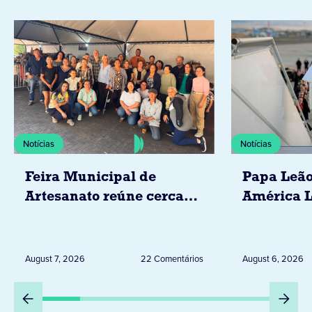
Notícias
Notícias
Feira Municipal de
Papa Leão
Artesanato reúne cerca
América L
de 20 expositores neste
novembro,
sábado em Jacarezinho
Uruguai, 
Peru
August 7, 2026
22 Comentários
August 6, 2026