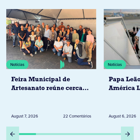
Notícias
Notícias
Feira Municipal de
Papa Leão
Artesanato reúne cerca
América L
de 20 expositores neste
novembro,
sábado em Jacarezinho
Uruguai, 
Peru
August 7, 2026
22 Comentários
August 6, 2026