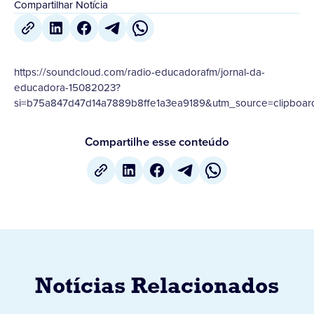
Compartilhar Notícia
https://soundcloud.com/radio-educadorafm/jornal-da-
educadora-15082023?
si=b75a847d47d14a7889b8ffe1a3ea9189&utm_source=clipboar
Compartilhe esse conteúdo
Notícias Relacionados