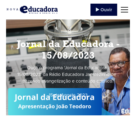
▶️ Ouvir
Jornal da Educadora -
15/08/2023
Ouça o programa 'Jornal da Educadora -
15/08/2023' da Rádio Educadora Jacarezinho de ,
trazendo evangelização e conteúdo católico.
15 de Agosto
,
2023