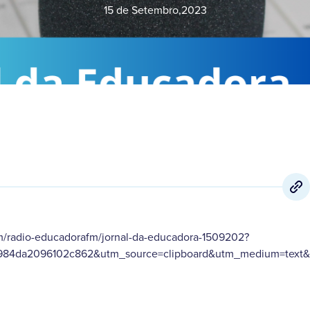
15 de Setembro
,
2023
m/radio-educadorafm/jornal-da-educadora-1509202?
984da2096102c862&utm_source=clipboard&utm_medium=text&u