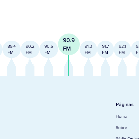
90.9
89.4
90.2
90.5
91.3
91.7
92.1
9
FM
FM
FM
FM
FM
FM
FM
F
Páginas
Home
Sobre
Rádio Onlin