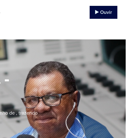
▶️ Ouvir
o
 -
nho de , trazendo