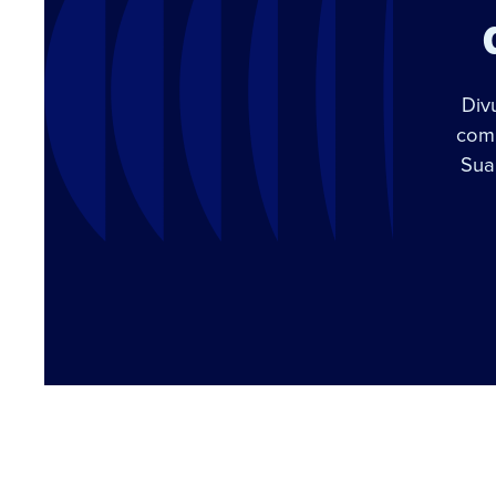
Div
com 
Sua