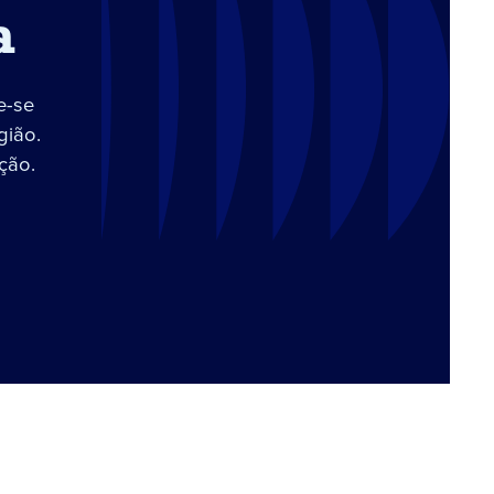
a
e-se
gião.
ção.