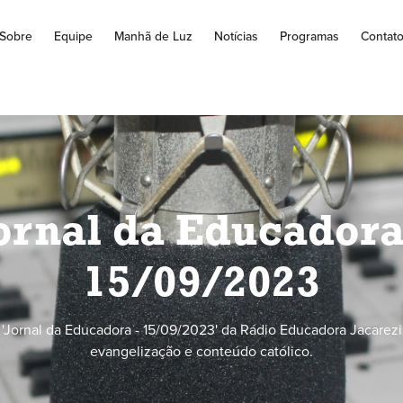
Sobre
Equipe
Manhã de Luz
Notícias
Programas
Contat
ornal da Educadora
15/09/2023
'Jornal da Educadora - 15/09/2023' da Rádio Educadora Jacarezi
evangelização e conteúdo católico.