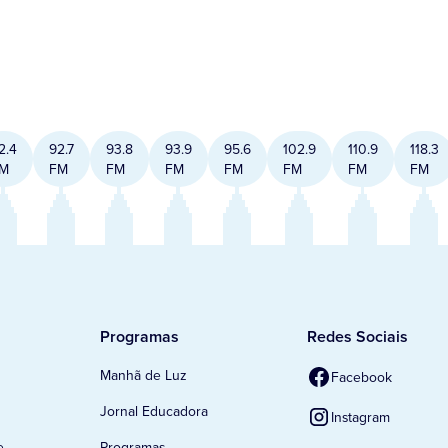
2.4
92.7
93.8
93.9
95.6
102.9
110.9
118.3
M
FM
FM
FM
FM
FM
FM
FM
Programas
Redes Sociais
Manhã de Luz
Facebook
Jornal Educadora
Instagram
e
Programas