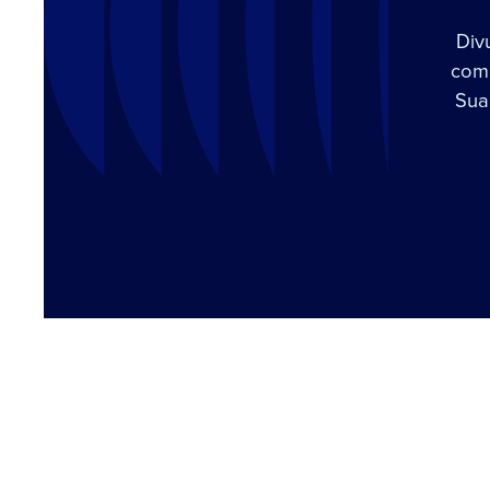
Div
com 
Sua