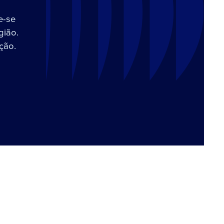
e-se
gião.
ção.