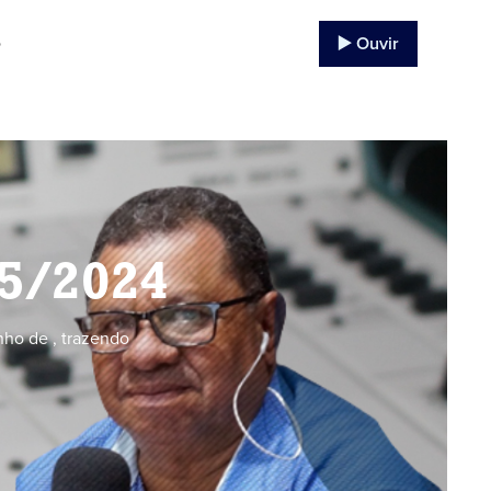
▶️ Ouvir
o
05/2024
ho de , trazendo