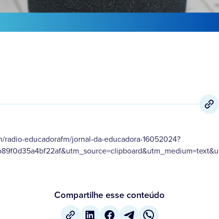
m/radio-educadorafm/jornal-da-educadora-16052024?
b89f0d35a4bf22af&utm_source=clipboard&utm_medium=text&ut
Compartilhe esse conteúdo