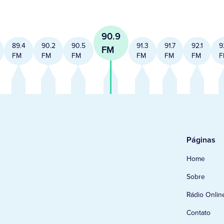
90.9
89.4
90.2
90.5
91.3
91.7
92.1
9
FM
FM
FM
FM
FM
FM
FM
F
Páginas
Home
Sobre
Rádio Onlin
Contato