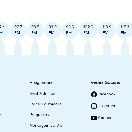
2.4
92.7
93.8
93.9
95.6
102.9
110.9
118.3
M
FM
FM
FM
FM
FM
FM
FM
Programas
Redes Sociais
Manhã de Luz
Facebook
Jornal Educadora
Instagram
e
Programas
Youtube
Mensagem do Dia