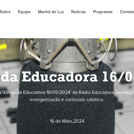
Sobre
Equipe
Manhã de Luz
Notícias
Programas
Contat
 da Educadora 16/
 'Jornal da Educadora 16/05/2024' da Rádio Educadora Jacarezin
evangelização e conteúdo católico.
16 de Maio
,
2024