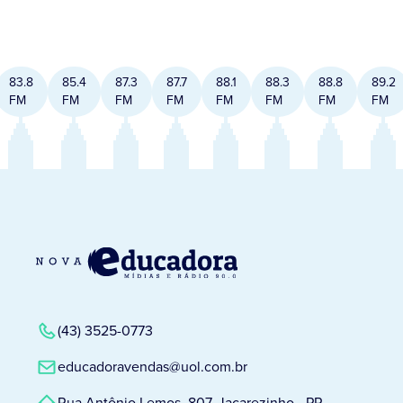
83.8
85.4
87.3
87.7
88.1
88.3
88.8
89.2
FM
FM
FM
FM
FM
FM
FM
FM
(43) 3525-0773
educadoravendas@uol.com.br
Rua Antônio Lemos, 807, Jacarezinho - PR