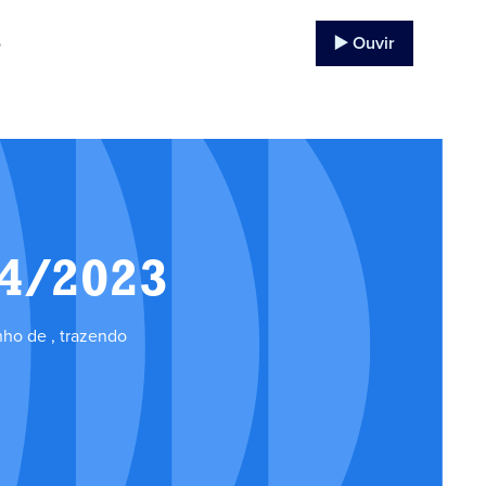
▶️ Ouvir
o
04/2023
ho de , trazendo