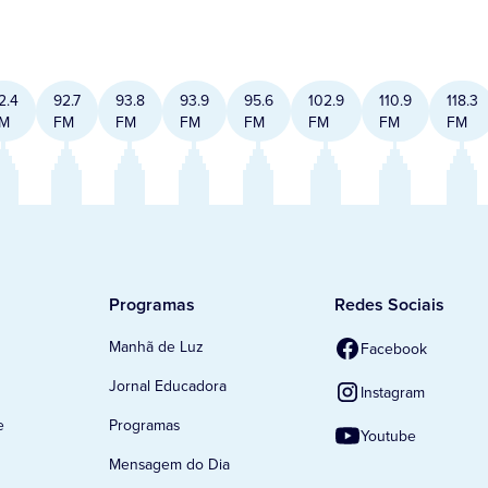
2.4
92.7
93.8
93.9
95.6
102.9
110.9
118.3
M
FM
FM
FM
FM
FM
FM
FM
Programas
Redes Sociais
Manhã de Luz
Facebook
Jornal Educadora
Instagram
e
Programas
Youtube
Mensagem do Dia