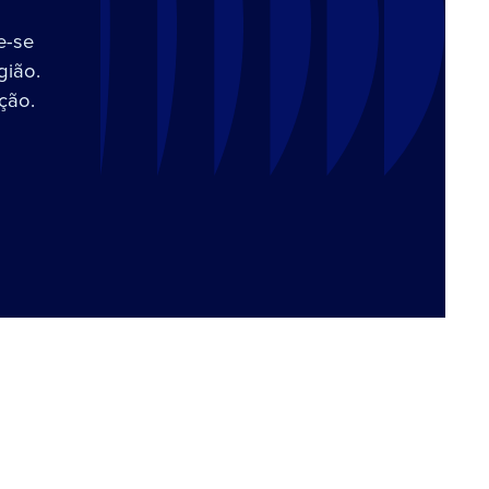
e-se
gião.
ção.