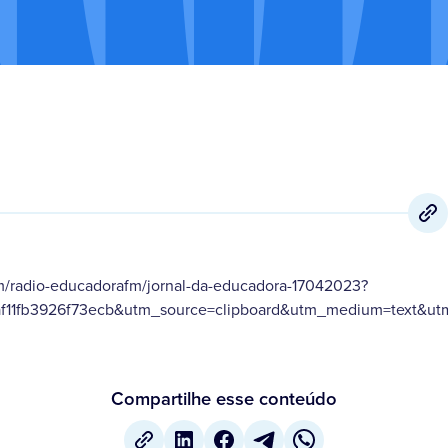
m/radio-educadorafm/jornal-da-educadora-17042023?
f11fb3926f73ecb&utm_source=clipboard&utm_medium=text&utm
Compartilhe esse conteúdo