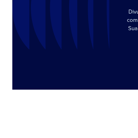
Div
com 
Sua