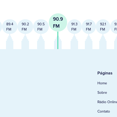
90.9
89.4
90.2
90.5
91.3
91.7
92.1
9
FM
FM
FM
FM
FM
FM
FM
F
Páginas
Home
Sobre
Rádio Onlin
Contato