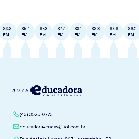
83.8
85.4
87.3
87.7
88.1
88.3
88.8
89.2
FM
FM
FM
FM
FM
FM
FM
FM
(43) 3525-0773
educadoravendas@uol.com.br