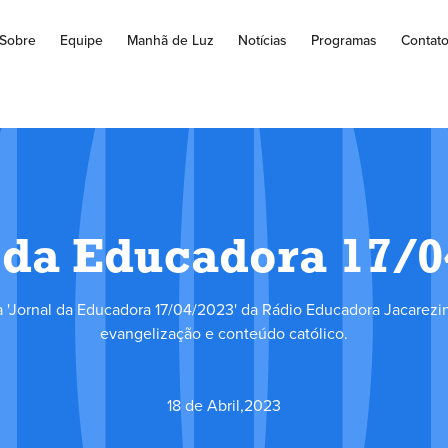
Sobre
Equipe
Manhã de Luz
Notícias
Programas
Contat
 da Educadora 17/
 'Jornal da Educadora 17/04/2023' da Rádio Educadora Jacarezin
evangelização e conteúdo católico.
18 de Abril
,
2023