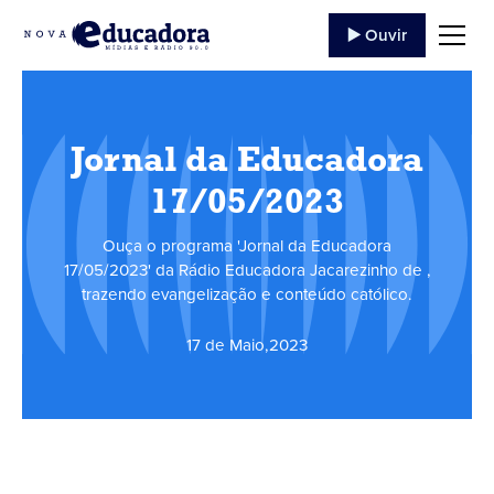
▶️ Ouvir
Jornal da Educadora
17/05/2023
Ouça o programa 'Jornal da Educadora
17/05/2023' da Rádio Educadora Jacarezinho de ,
trazendo evangelização e conteúdo católico.
17 de Maio
,
2023