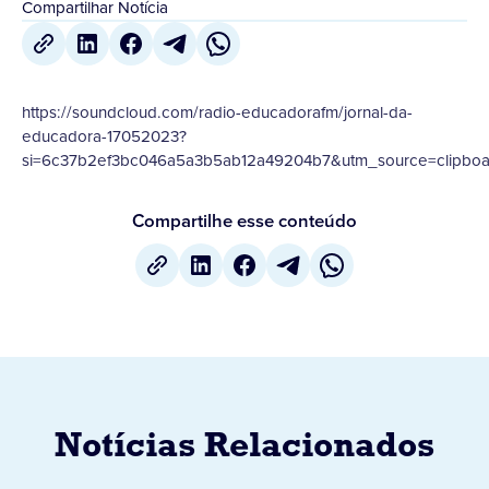
Compartilhar Notícia
https://soundcloud.com/radio-educadorafm/jornal-da-
educadora-17052023?
si=6c37b2ef3bc046a5a3b5ab12a49204b7&utm_source=clipboa
Compartilhe esse conteúdo
Notícias Relacionados