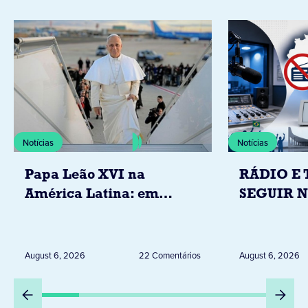
Notícias
Notícias
Papa Leão XVI na
RÁDIO E 
América Latina: em
SEGUIR 
novembro, visitará
RESTRIÇ
Uruguai, Argentina e
ELEITORA
Peru
DESTA Q
August 6, 2026
22 Comentários
August 6, 2026
DIA 6