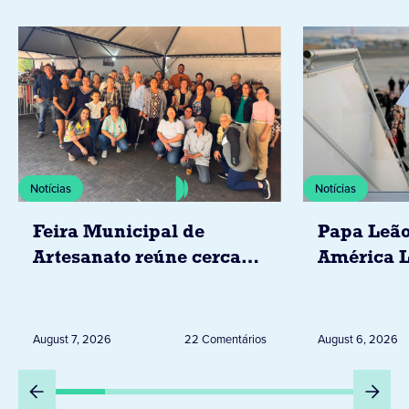
Notícias
Notícias
Feira Municipal de
Papa Leão
Artesanato reúne cerca
América L
de 20 expositores neste
novembro,
sábado em Jacarezinho
Uruguai, 
Peru
August 7, 2026
22 Comentários
August 6, 2026