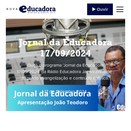
▶️ Ouvir
Jornal da Educadora
17/09/2024
Ouça o programa 'Jornal da Educadora
17/09/2024' da Rádio Educadora Jacarezinho de ,
trazendo evangelização e conteúdo católico.
17 de Setembro
,
2024