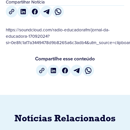
Compartilhar Notícia
https://soundcloud.com/radio-educadorafm/jornal-da-
educadora-17092024?
si=0e8fc1af7a3449478d9b8265a6c3adb4&utm_source=clipboar
Compartilhe esse conteúdo
Notícias Relacionados