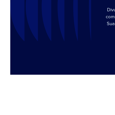
Div
com 
Sua