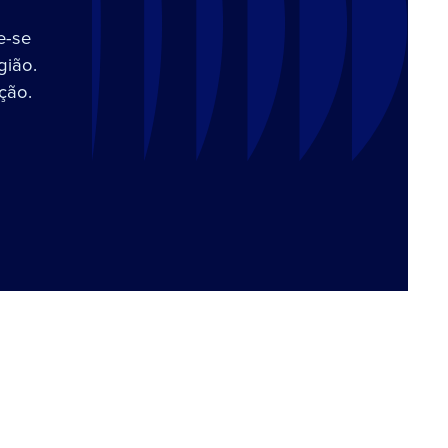
e-se
gião.
ção.