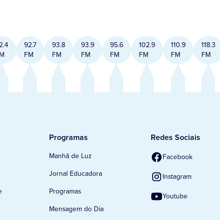
2.4
92.7
93.8
93.9
95.6
102.9
110.9
118.3
M
FM
FM
FM
FM
FM
FM
FM
Programas
Redes Sociais
Manhã de Luz
Facebook
Jornal Educadora
Instagram
e
Programas
Youtube
Mensagem do Dia