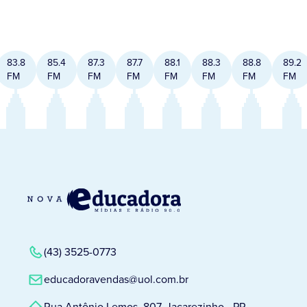
83.8
85.4
87.3
87.7
88.1
88.3
88.8
89.2
FM
FM
FM
FM
FM
FM
FM
FM
(43) 3525-0773
educadoravendas@uol.com.br
Rua Antônio Lemos, 807, Jacarezinho - PR