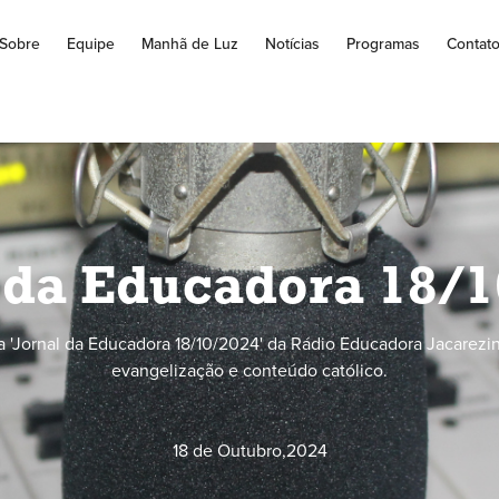
Sobre
Equipe
Manhã de Luz
Notícias
Programas
Contat
 da Educadora 18/
 'Jornal da Educadora 18/10/2024' da Rádio Educadora Jacarezin
evangelização e conteúdo católico.
18 de Outubro
,
2024