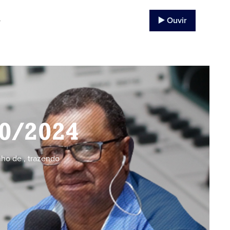
▶️ Ouvir
o
10/2024
ho de , trazendo