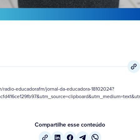
m/radio-educadorafm/jornal-da-educadora-18102024?
cfd416ce129fb97&utm_source=clipboard&utm_medium=text&utm
Compartilhe esse conteúdo