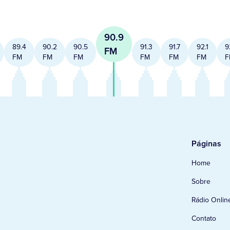
90.9
89.4
90.2
90.5
91.3
91.7
92.1
9
FM
FM
FM
FM
FM
FM
FM
F
Páginas
Home
Sobre
Rádio Onlin
Contato