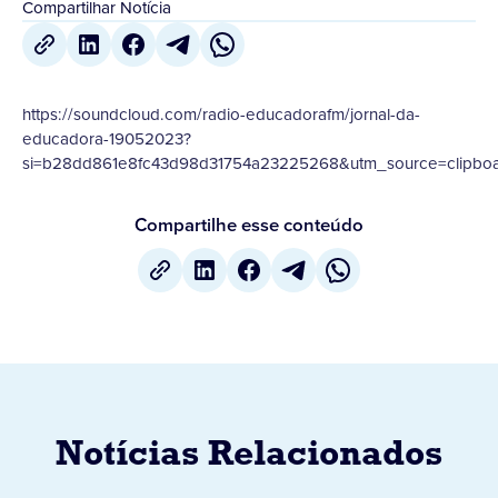
Compartilhar Notícia
https://soundcloud.com/radio-educadorafm/jornal-da-
educadora-19052023?
si=b28dd861e8fc43d98d31754a23225268&utm_source=clipboa
Compartilhe esse conteúdo
Notícias Relacionados