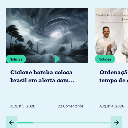
Notícias
Notícias
Ciclone bomba coloca
Ordenaçã
brasil em alerta com
tempo de 
tempestades, ventos e
Diocese d
granizo previstos entre os
dias 6 e 8 de agosto
August 5, 2026
22 Comentários
August 4, 2026