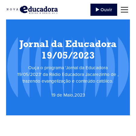
▶️ Ouvir
Jornal da Educadora
19/05/2023
Ouça o programa 'Jornal da Educadora
19/05/2023' da Rádio Educadora Jacarezinho de ,
trazendo evangelização e conteúdo católico.
19 de Maio
,
2023