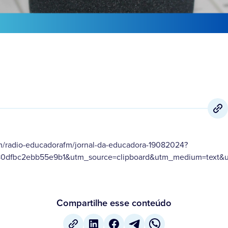
m/radio-educadorafm/jornal-da-educadora-19082024?
80dfbc2ebb55e9b1&utm_source=clipboard&utm_medium=text&ut
Compartilhe esse conteúdo