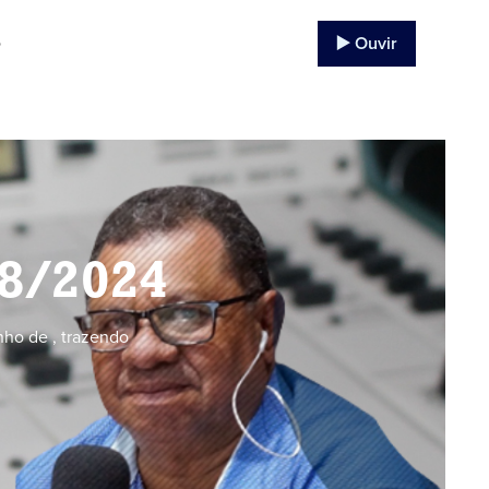
▶️ Ouvir
o
08/2024
ho de , trazendo