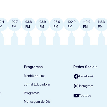
2.4
92.7
93.8
93.9
95.6
102.9
110.9
118.3
M
FM
FM
FM
FM
FM
FM
FM
Programas
Redes Sociais
Manhã de Luz
Facebook
Jornal Educadora
Instagram
e
Programas
Youtube
Mensagem do Dia