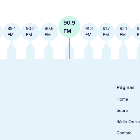
90.9
89.4
90.2
90.5
91.3
91.7
92.1
9
FM
FM
FM
FM
FM
FM
FM
F
Páginas
Home
Sobre
Rádio Onlin
Contato