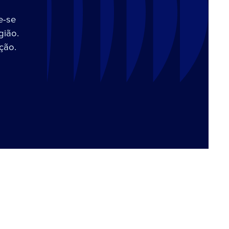
e-se
gião.
ção.