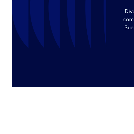
Div
com 
Sua