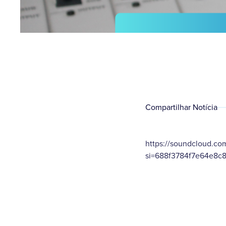
Compartilhar Notícia
https://soundcloud.co
si=688f3784f7e64e8c