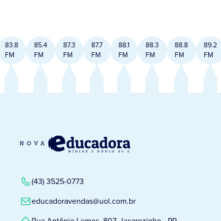
83.8
85.4
87.3
87.7
88.1
88.3
88.8
89.2
FM
FM
FM
FM
FM
FM
FM
FM
(43) 3525-0773
educadoravendas@uol.com.br
Rua Antônio Lemos, 807, Jacarezinho - PR