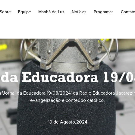
Sobre
Equipe
Manhã de Luz
Notícias
Programas
Contat
 da Educadora 19/
 'Jornal da Educadora 19/08/2024' da Rádio Educadora Jacarezin
evangelização e conteúdo católico.
19 de Agosto
,
2024