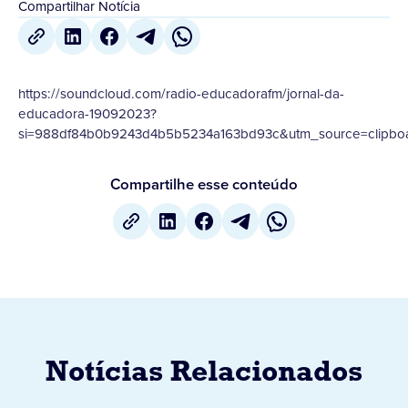
Compartilhar Notícia
https://soundcloud.com/radio-educadorafm/jornal-da-
educadora-19092023?
si=988df84b0b9243d4b5b5234a163bd93c&utm_source=clipboa
Compartilhe esse conteúdo
Notícias Relacionados