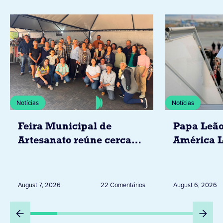
Notícias
Notícias
Feira Municipal de
Papa Leão
Artesanato reúne cerca
América L
de 20 expositores neste
novembro,
sábado em Jacarezinho
Uruguai, 
Peru
August 7, 2026
22 Comentários
August 6, 2026