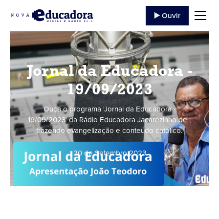
▶️ Ouvir
Jornal da Educadora -
19/09/2023
Ouça o programa 'Jornal da Educadora -
19/09/2023' da Rádio Educadora Jacarezinho de ,
trazendo evangelização e conteúdo católico.
20 de Setembro
,
2023