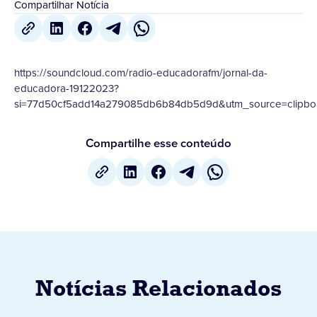
Compartilhar Notícia
https://soundcloud.com/radio-educadorafm/jornal-da-
educadora-19122023?
si=77d50cf5add14a279085db6b84db5d9d&utm_source=clipboa
Compartilhe esse conteúdo
Notícias Relacionados