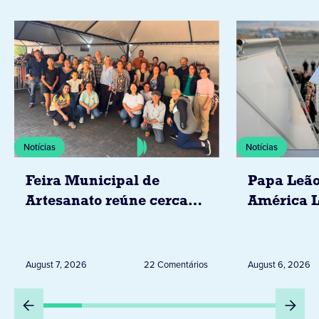
Notícias
Notícias
Feira Municipal de
Papa Leão
Artesanato reúne cerca
América L
de 20 expositores neste
novembro,
sábado em Jacarezinho
Uruguai, 
Peru
August 7, 2026
22 Comentários
August 6, 2026