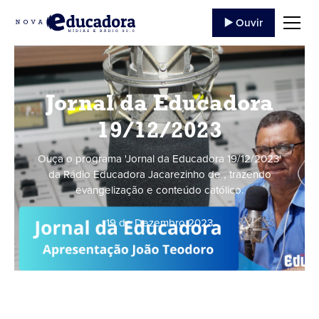
▶️ Ouvir
Jornal da Educadora
19/12/2023
Ouça o programa 'Jornal da Educadora 19/12/2023'
da Rádio Educadora Jacarezinho de , trazendo
evangelização e conteúdo católico.
19 de Dezembro
,
2023