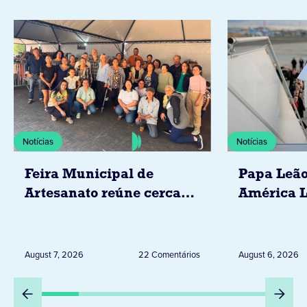
Notícias
Notícias
Feira Municipal de
Papa Leão
Artesanato reúne cerca
América L
de 20 expositores neste
novembro,
sábado em Jacarezinho
Uruguai, 
Peru
August 7, 2026
22 Comentários
August 6, 2026