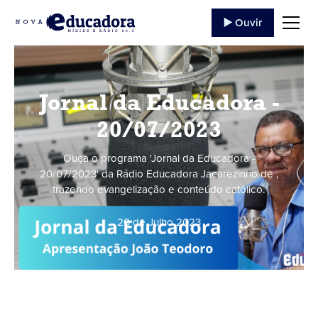
▶️ Ouvir
Jornal da Educadora -
20/07/2023
Ouça o programa 'Jornal da Educadora -
20/07/2023' da Rádio Educadora Jacarezinho de ,
trazendo evangelização e conteúdo católico.
20 de Julho
,
2023