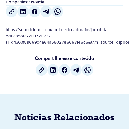
Compartilhar Notícia
https://soundcloud.com/radio-educadorafm/jornal-da-
educadora-20072023?
si=d4303f5a669d4a64a56027e66531e6c5&utm_source=clipboa
Compartilhe esse conteúdo
Notícias Relacionados