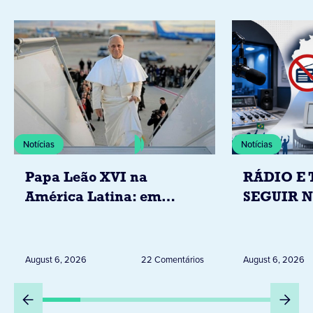
Notícias
Notícias
Papa Leão XVI na
RÁDIO E 
América Latina: em
SEGUIR 
novembro, visitará
RESTRIÇ
Uruguai, Argentina e
ELEITORA
Peru
DESTA Q
August 6, 2026
22 Comentários
August 6, 2026
DIA 6