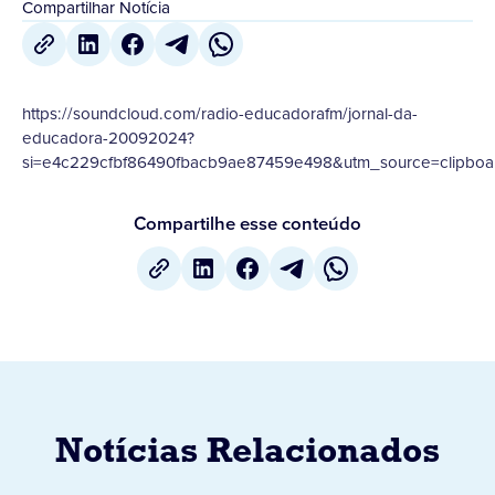
Compartilhar Notícia
https://soundcloud.com/radio-educadorafm/jornal-da-
educadora-20092024?
si=e4c229cfbf86490fbacb9ae87459e498&utm_source=clipboar
Compartilhe esse conteúdo
Notícias Relacionados