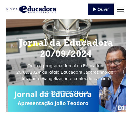
▶️ Ouvir
Jornal da Educadora
20/09/2024
Ouça o programa 'Jornal da Educadora
20/09/2024' da Rádio Educadora Jacarezinho de ,
trazendo evangelização e conteúdo católico.
20 de Setembro
,
2024