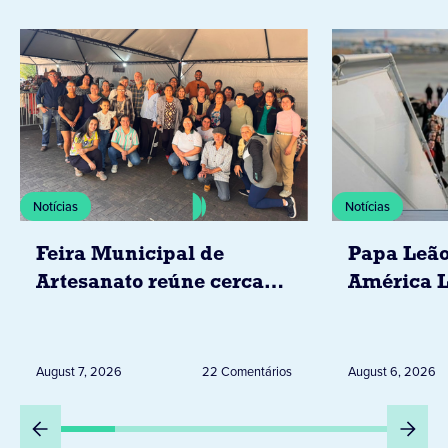
Notícias
Notícias
Feira Municipal de
Papa Leão
Artesanato reúne cerca
América L
de 20 expositores neste
novembro,
sábado em Jacarezinho
Uruguai, 
Peru
August 7, 2026
22 Comentários
August 6, 2026