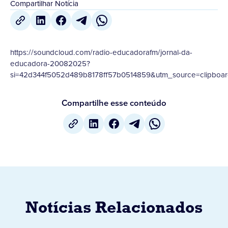
Compartilhar Notícia
https://soundcloud.com/radio-educadorafm/jornal-da-
educadora-20082025?
si=42d344f5052d489b8178ff57b0514859&utm_source=clipboar
Compartilhe esse conteúdo
Notícias Relacionados