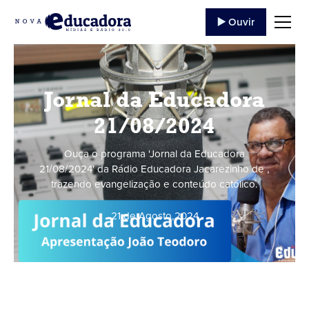
▶️ Ouvir
Jornal da Educadora
21/08/2024
Ouça o programa 'Jornal da Educadora
21/08/2024' da Rádio Educadora Jacarezinho de ,
trazendo evangelização e conteúdo católico.
21 de Agosto
,
2024