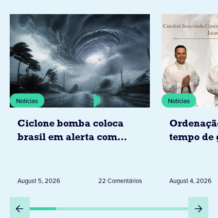
Notícias
Notícias
Ciclone bomba coloca
Ordenaçã
brasil em alerta com
tempo de 
tempestades, ventos e
Diocese d
granizo previstos entre os
dias 6 e 8 de agosto
August 5, 2026
22 Comentários
August 4, 2026