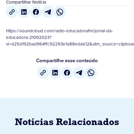
Compartilhar Notícia
https://soundcloud.com/radio-educadorafm/jornal-da-
educadora-21092023?
si=d25d192bad964ffc92293e1a88edab12&utm_source=clipboar
Compartilhe esse conteúdo
Notícias Relacionados