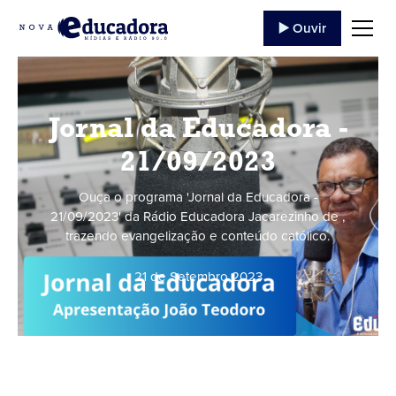
▶️ Ouvir
Jornal da Educadora -
21/09/2023
Ouça o programa 'Jornal da Educadora -
21/09/2023' da Rádio Educadora Jacarezinho de ,
trazendo evangelização e conteúdo católico.
21 de Setembro
,
2023