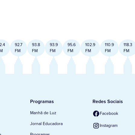
2.4
92.7
93.8
93.9
95.6
102.9
110.9
118.3
M
FM
FM
FM
FM
FM
FM
FM
Programas
Redes Sociais
Manhã de Luz
Facebook
Jornal Educadora
Instagram
e
Programas