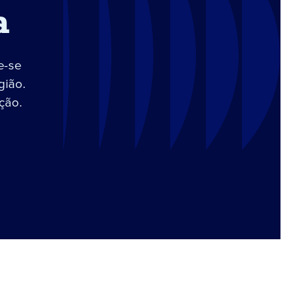
a
e-se
gião.
ção.