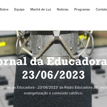
Sobre
Equipe
Manhã de Luz
Notícias
Programas
Contat
ornal da Educadora
23/06/2023
'Jornal da Educadora - 23/06/2023' da Rádio Educadora Jacarezi
evangelização e conteúdo católico.