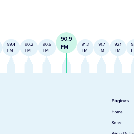
90.9
89.4
90.2
90.5
91.3
91.7
92.1
9
FM
FM
FM
FM
FM
FM
FM
F
Páginas
Home
Sobre
Rádio Onlin