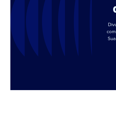
Div
com 
Sua