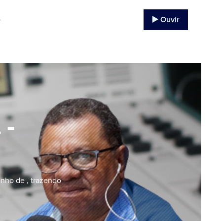
▶️ Ouvir
o
 -
nho de , trazendo