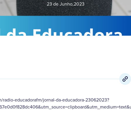
23 de Junho
,
2023
m/radio-educadorafm/jornal-da-educadora-23062023?
a67e0d0f828dc406&utm_source=clipboard&utm_medium=text&u