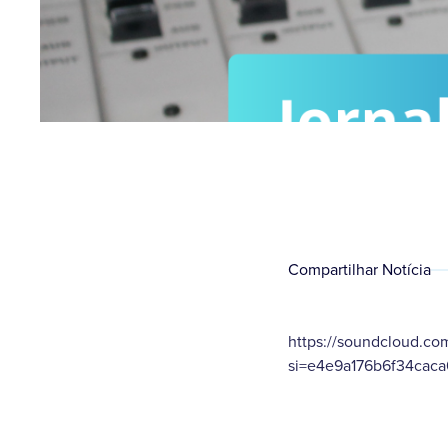
Compartilhar Notícia
https://soundcloud.co
si=e4e9a176b6f34cac