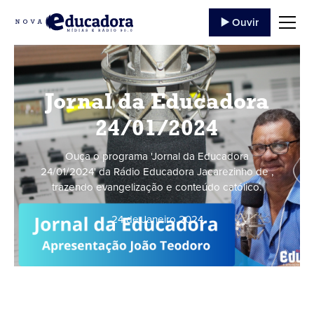
▶️ Ouvir
Jornal da Educadora
24/01/2024
Ouça o programa 'Jornal da Educadora
24/01/2024' da Rádio Educadora Jacarezinho de ,
trazendo evangelização e conteúdo católico.
24 de Janeiro
,
2024