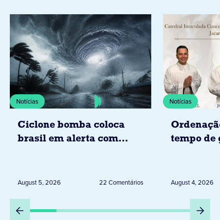
Notícias
Notícias
Ciclone bomba coloca
Ordenaçã
brasil em alerta com
tempo de 
tempestades, ventos e
Diocese d
granizo previstos entre os
dias 6 e 8 de agosto
August 5, 2026
22 Comentários
August 4, 2026