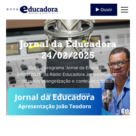
▶️ Ouvir
Jornal da Educadora
24/02/2025
Ouça o programa 'Jornal da Educadora
24/02/2025' da Rádio Educadora Jacarezinho de ,
trazendo evangelização e conteúdo católico.
24 de Fevereiro
,
2025