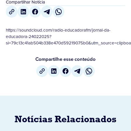
Compartilhar Notícia
https://soundcloud.com/radio-educadorafm/jornal-da-
educadora-24022025?
si=79c13c41ab504b338e470d59219075b0&utm_source=clipboar
Compartilhe esse conteúdo
Notícias Relacionados