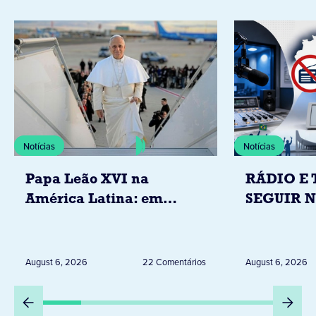
Notícias
Notícias
Papa Leão XVI na
RÁDIO E 
América Latina: em
SEGUIR 
novembro, visitará
RESTRIÇ
Uruguai, Argentina e
ELEITORA
Peru
DESTA Q
August 6, 2026
22 Comentários
August 6, 2026
DIA 6