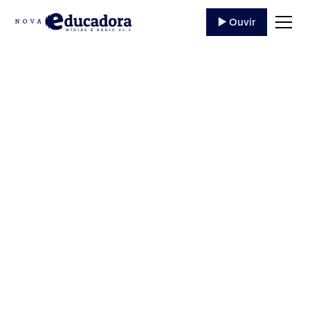
▶️ Ouvir
Jornal da Educadora
24/11/2023
Ouça o programa 'Jornal da Educadora 24/11/2023'
da Rádio Educadora Jacarezinho de , trazendo
evangelização e conteúdo católico.
24 de Novembro
,
2023