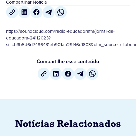
Compartilhar Notícia
https://soundcloud.com/radio-educadorafm/jornal-da-
educadora-24112023?
si=cb3b5d6d7486431eb901ab29f46c1803&utm_source=clipboar
Compartilhe esse conteúdo
Notícias Relacionados