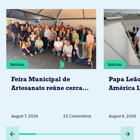
Notícias
Notícias
Feira Municipal de
Papa Leão
Artesanato reúne cerca
América L
de 20 expositores neste
novembro,
sábado em Jacarezinho
Uruguai, 
Peru
August 7, 2026
22 Comentários
August 6, 2026