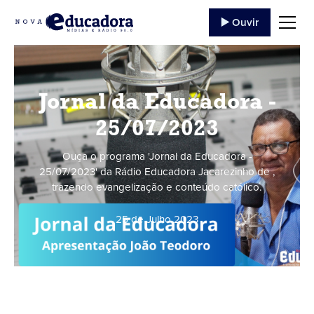
▶️ Ouvir
Jornal da Educadora -
25/07/2023
Ouça o programa 'Jornal da Educadora -
25/07/2023' da Rádio Educadora Jacarezinho de ,
trazendo evangelização e conteúdo católico.
25 de Julho
,
2023