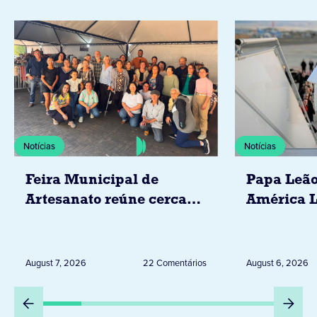
Notícias
Notícias
Feira Municipal de
Papa Leão
Artesanato reúne cerca
América L
de 20 expositores neste
novembro,
sábado em Jacarezinho
Uruguai, 
Peru
August 7, 2026
22 Comentários
August 6, 2026