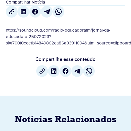
Compartilhar Notícia
https://soundcloud.com/radio-educadorafm/jornal-da-
educadora-25072023?
si=f700f0ccefb14849862ca86a03911694&utm_source=clipboar
Compartilhe esse conteúdo
Notícias Relacionados