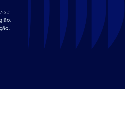
e-se
gião.
ção.