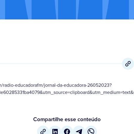
m/radio-educadorafm/jornal-da-educadora-26052023?
8e60285331ba4079&utm_source=clipboard&utm_medium=text&u
Compartilhe esse conteúdo