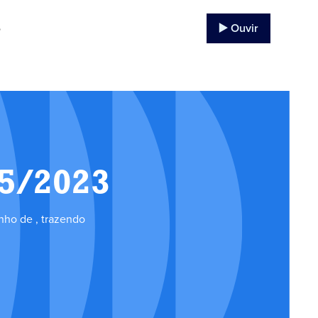
▶️ Ouvir
o
05/2023
nho de , trazendo