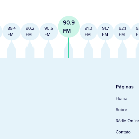
90.9
89.4
90.2
90.5
91.3
91.7
92.1
9
FM
FM
FM
FM
FM
FM
FM
F
Páginas
Home
Sobre
Rádio Onlin
Contato