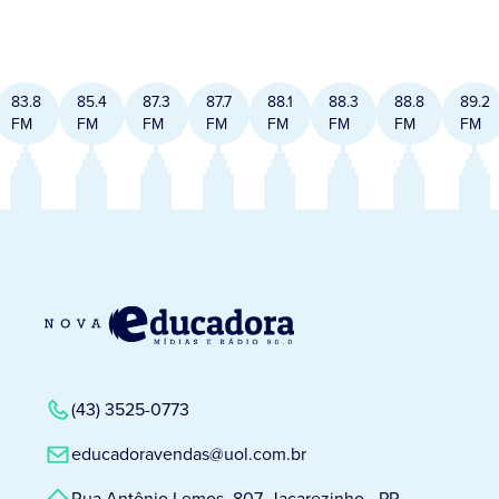
83.8
85.4
87.3
87.7
88.1
88.3
88.8
89.2
FM
FM
FM
FM
FM
FM
FM
FM
(43) 3525-0773
educadoravendas@uol.com.br
Rua Antônio Lemos, 807, Jacarezinho - PR