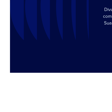
Div
com 
Sua