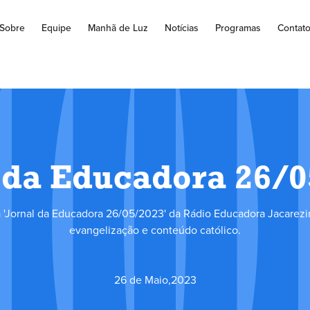
Sobre
Equipe
Manhã de Luz
Notícias
Programas
Contat
 da Educadora 26/
'Jornal da Educadora 26/05/2023' da Rádio Educadora Jacarezi
evangelização e conteúdo católico.
26 de Maio
,
2023