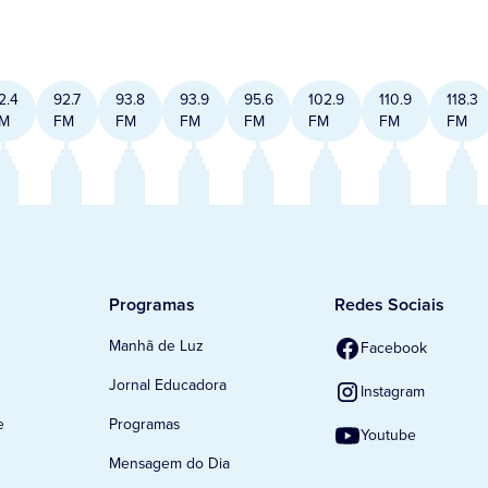
2.4
92.7
93.8
93.9
95.6
102.9
110.9
118.3
M
FM
FM
FM
FM
FM
FM
FM
Programas
Redes Sociais
Manhã de Luz
Facebook
Jornal Educadora
Instagram
e
Programas
Youtube
Mensagem do Dia