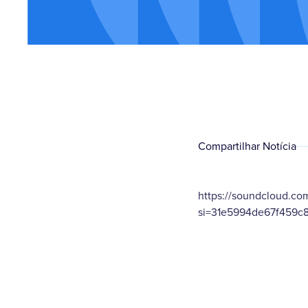
Compartilhar Notícia
https://soundcloud.co
si=31e5994de67f459c