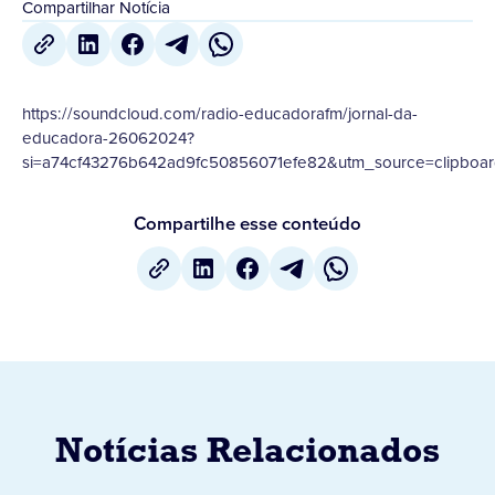
Compartilhar Notícia
https://soundcloud.com/radio-educadorafm/jornal-da-
educadora-26062024?
si=a74cf43276b642ad9fc50856071efe82&utm_source=clipboar
Compartilhe esse conteúdo
Notícias Relacionados