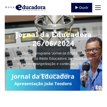
▶️ Ouvir
Jornal da Educadora
26/06/2024
Ouça o programa 'Jornal da Educadora
26/06/2024' da Rádio Educadora Jacarezinho de ,
trazendo evangelização e conteúdo católico.
26 de Junho
,
2024