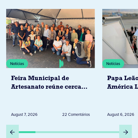
Notícias
Notícias
Feira Municipal de
Papa Leão
Artesanato reúne cerca
América L
de 20 expositores neste
novembro,
sábado em Jacarezinho
Uruguai, 
Peru
August 7, 2026
22 Comentários
August 6, 2026